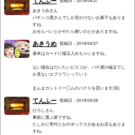
てんふー
投稿日：2018/04/27
あきうめさん
パチンコ屋さんでしか見かけないお菓子もありま
すね。
おせんべいとかやたら硬いのとかありますね。
あきうめ
投稿日：2018/04/27
基本はカードに端玉入れちゃいますね。
ない場合はだいたいビスコか、パチ屋の端玉でし
か見ないエブリワンっていう
まんまカントリー◯ムのパクりを貰います(笑)
てんふー
投稿日：2018/04/26
ひろしさん
事前に選ぶ派ですね。
たしかに寄付とかのボックスがあるお店もありま
すね。