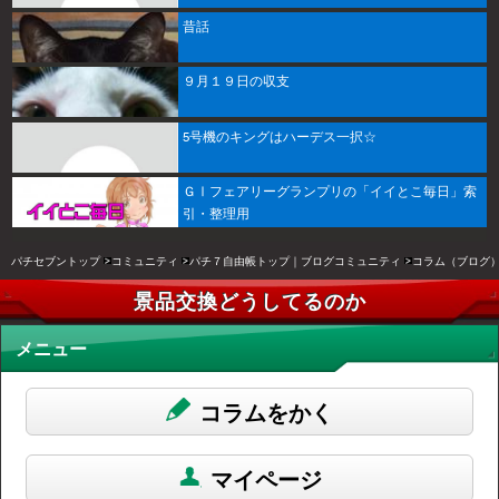
昔話
９月１９日の収支
5号機のキングはハーデス一択☆
ＧⅠフェアリーグランプリの「イイとこ毎日」索
引・整理用
パチセブントップ
コミュニティ
パチ７自由帳トップ｜ブログコミュニティ
コラム（ブログ
景品交換どうしてるのか
メニュー
コラムをかく
マイページ