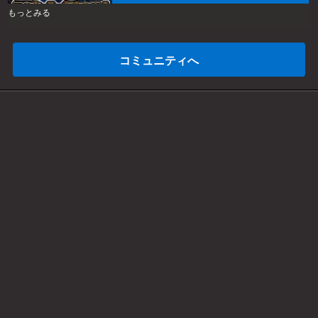
士ガンダムSEED クライマックスをこのホールで
もっとみる
打ちたい！」キャンペーン開催
コミュニティへ