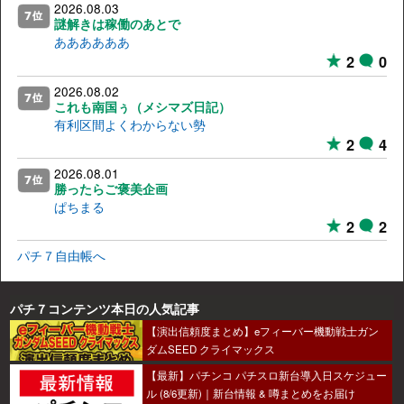
2026.08.03
謎解きは稼働のあとで
ああああああ
2
0
2026.08.02
これも南国ぅ（メシマズ日記）
有利区間よくわからない勢
2
4
2026.08.01
勝ったらご褒美企画
ぱちまる
2
2
パチ７自由帳へ
パチ７コンテンツ本日の人気記事
【演出信頼度まとめ】eフィーバー機動戦士ガン
ダムSEED クライマックス
【最新】パチンコ パチスロ新台導入日スケジュー
ル (8/6更新)｜新台情報 & 噂まとめをお届け