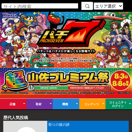
パチンコ・パチスロを楽しむための情報サイト パチ７！
新台情報から攻略情報、全国のチラシ情報まで、完全無料で配信中！
コミュニティ
店舗
取材
機種
コンテンツ
ログイン
歴代人気投稿
祭りの後の跡