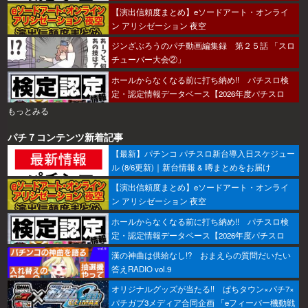
【演出信頼度まとめ】eソードアート・オンライ
ン アリシゼーション 夜空
ジンざぶろうのパチ動画編集録 第２５話 「スロ
チューバー大会②」
ホールからなくなる前に打ち納め!! パチスロ検
定・認定情報データベース【2026年度パチスロ
版】
もっとみる
パチ７コンテンツ新着記事
【最新】パチンコ パチスロ新台導入日スケジュー
ル (8/6更新)｜新台情報 & 噂まとめをお届け
【演出信頼度まとめ】eソードアート・オンライ
ン アリシゼーション 夜空
ホールからなくなる前に打ち納め!! パチスロ検
定・認定情報データベース【2026年度パチスロ
版】
漢の神曲は供給なし!? おまえらの質問だいたい
答えRADIO vol.9
オリジナルグッズが当たる!! ぱちタウン×パチ7×
パチガブ3メディア合同企画 「eフィーバー機動戦