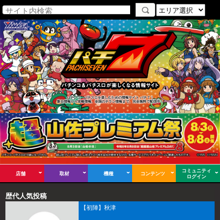
パチンコ・パチスロを楽しむための情報サイト パチ７！
新台情報から攻略情報、全国のチラシ情報まで、完全無料で配信中！
コミュニティ
店舗
取材
機種
コンテンツ
ログイン
歴代人気投稿
【初陣】秋津