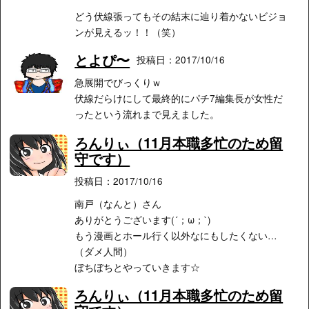
どう伏線張ってもその結末に辿り着かないビジョ
ンが見えるッ！！（笑）
とよぴ〜
投稿日：2017/10/16
急展開でびっくりｗ
伏線だらけにして最終的にパチ7編集長が女性だ
ったという流れまで見えました。
ろんりぃ（11月本職多忙のため留
守です）
投稿日：2017/10/16
南戸（なんと）さん
ありがとうございます(´；ω；`)
もう漫画とホール行く以外なにもしたくない…
（ダメ人間）
ぼちぼちとやっていきます☆
ろんりぃ（11月本職多忙のため留