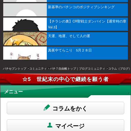
新基準のパチンコのポジティブシンキング
【チラシの裏】CR聖戦士ダンバイン【通常時の章
Vol.3】
天運、地運、そして人の運
真夜中てらこり 5月２８日
パチセブントップ
コミュニティ
パチ７自由帳トップ｜ブログコミュニティ
コラム（ブログ
☆5 世紀末の中心で継続を願う者
メニュー
コラムをかく
マイページ