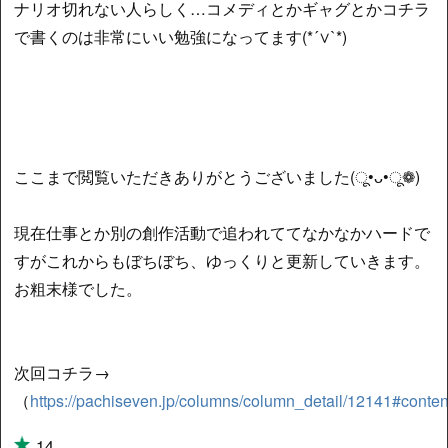
ナリオ切れない人らしく…コメディとかギャグとかコチラ
で書くのは非常にいい勉強になってます(*´∨`*)
ここまで閲覧いただきありがとうございました(ू•ᴗ•ू❁)
現在仕事とか別の創作活動で追われててなかなかハードで
すがこれからもぼちぼち、ゆっくりと更新していきます。
お粗末様でした。
次回コチラ→
（
https://pachiseven.jp/columns/column_detail/12141#conten
14