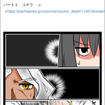
パート１ コチラ →
（
https://pachiseven.jp/columns/column_detail/11957#conten