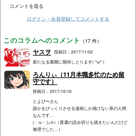
コメントを送る
ログイン・会員登録してコメントする
このコラムへのコメント
（17 件）
ヤスヲ
投稿日：2017/11/02
新たなる展開に期待しとります( ^ω^ )
ろんりぃ（11月本職多忙のため留
守です）
投稿日：2017/10/16
とよぴ〜さん
誰かをびっくりさせる漫画しか描けない系の人間
なんです…
(・ω・;)｡o○（普通の読み切りも描きたいんだけど
無理でした…）