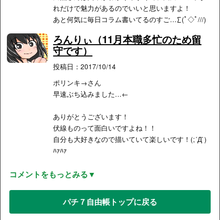
れだけで魅力があるのでいいと思いますよ！
あと何気に毎日コラム書いてるのすご…∑(ﾟ◇ﾟ///)
ろんりぃ（11月本職多忙のため留
守です）
投稿日：2017/10/14
ポリンキ→さん
早速ぶち込みました…←
ありがとうございます！
伏線ものって面白いですよね！！
自分も大好きなので描いていて楽しいです！(;´Д`)
ﾊｧﾊｧ
コメントをもっとみる▼
パチ７自由帳トップに戻る