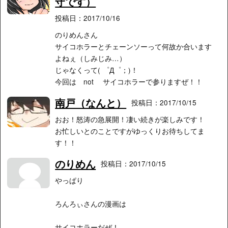
守です）
投稿日：2017/10/16
のりめんさん
サイコホラーとチェーンソーって何故か合います
よねぇ（しみじみ…）
じゃなくって( ゜Д゜；)！
今回は not サイコホラーで参りますぜ！！
南戸（なんと）
投稿日：2017/10/15
おお！怒涛の急展開！凄い続きが楽しみです！
お忙しいとのことですがゆっくりお待ちしてま
す！！
のりめん
投稿日：2017/10/15
やっぱり
ろんろぃさんの漫画は
サイコホラーだぜ！