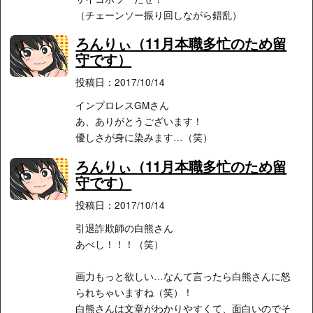
（チェーンソー振り回しながら錯乱）
ろんりぃ（11月本職多忙のため留
守です）
投稿日：2017/10/14
インプロレスGMさん
あ、ありがとうございます！
優しさが身に染みます…（笑）
ろんりぃ（11月本職多忙のため留
守です）
投稿日：2017/10/14
引退詐欺師の白熊さん
あべし！！！（笑）
画力もっと欲しい…なんて言ったら白熊さんに怒
られちゃいますね（笑）！
白熊さんは文章がわかりやすくて、面白いのでそ