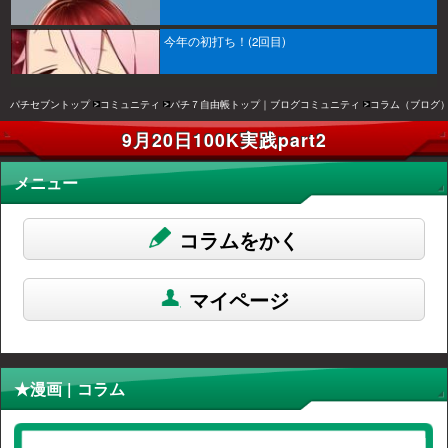
今年の初打ち！(2回目)
パチセブントップ
コミュニティ
パチ７自由帳トップ｜ブログコミュニティ
コラム（ブログ
9月20日100K実践part2
メニュー
コラムをかく
マイページ
★漫画 | コラム