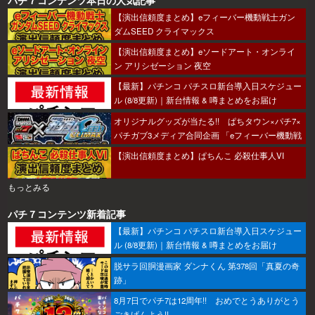
【演出信頼度まとめ】eフィーバー機動戦士ガン
ダムSEED クライマックス
【演出信頼度まとめ】eソードアート・オンライ
ン アリシゼーション 夜空
【最新】パチンコ パチスロ新台導入日スケジュー
ル (8/8更新)｜新台情報 & 噂まとめをお届け
オリジナルグッズが当たる!! ぱちタウン×パチ7×
パチガブ3メディア合同企画 「eフィーバー機動戦
士ガンダムSEED クライマックスをこのホールで
【演出信頼度まとめ】ぱちんこ 必殺仕事人VI
打ちたい！」キャンペーン開催
もっとみる
パチ７コンテンツ新着記事
【最新】パチンコ パチスロ新台導入日スケジュー
ル (8/8更新)｜新台情報 & 噂まとめをお届け
脱サラ回胴漫画家 ダンナくん 第378回「真夏の奇
跡」
8月7日でパチ7は12周年!! おめでとうありがとう
ごきげんよう!!