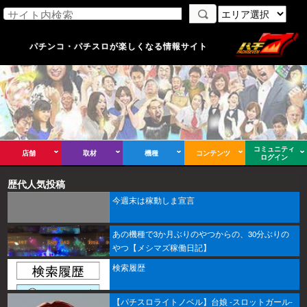
パチンコ・パチスロが楽しくなる情報サイト
コミュニティ
店舗
取材
機種
コンテンツ
ログイン
歴代人気投稿
今週末は稼動しま宣言
あの機種で3か月ぶりのやつからの、30分ぶりの
やつ【メシマズ稼働日記】
検索履歴
【パチスロライトノベル】台娘 -スロットガール-