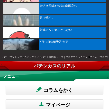
渋谷激闘編&伝説の南国育ち
足で稼ぐ。
常連になる気しかしない
4月18日稼働予告 変更
パチセブントップ
コミュニティ
パチ７自由帳トップ｜ブログコミュニティ
コラム（ブログ
パチンカスのリアル
メニュー
コラムをかく
マイページ