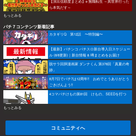
【演出信頼度まとめ】e 無職転生 ～異世界行った
ら本気だす～
もっとみる
パチ７コンテンツ新着記事
カタギリQ 第12話 〜特別編〜
【最新】パチンコ パチスロ新台導入日スケジュー
ル (8/8更新)｜新台情報 & 噂まとめをお届け
脱サラ回胴漫画家 ダンナくん 第378回「真夏の奇
跡」
8月7日でパチ7は12周年!! おめでとうありがとう
ごきげんよう!!
4コマパチけもの第81回 けもの、SEEDを打つ
もっとみる
コミュニティへ