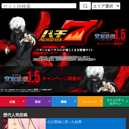
パチンコ・パチスロを楽しむための情報サイト パチ７！
新台情報から攻略情報、全国のチラシ情報まで、完全無料で配信中！
コミュニティ
店舗
取材
機種
コンテンツ
ログイン
歴代人気投稿
心が原始に戻った結果