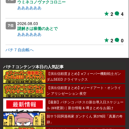
ウミネコノヴァクコロニー
ああああああ
2
4
2026.08.03
謎解きは稼働のあとで
ああああああ
2
0
パチ７自由帳へ
パチ７コンテンツ本日の人気記事
【演出信頼度まとめ】eフィーバー機動戦士ガン
ダムSEED クライマックス
【演出信頼度まとめ】eソードアート・オンライ
ン アリシゼーション 夜空
【最新】パチンコ パチスロ新台導入日スケジュー
ル (8/8更新)｜新台情報 & 噂まとめをお届け
脱サラ回胴漫画家 ダンナくん 第378回「真夏の奇
跡」