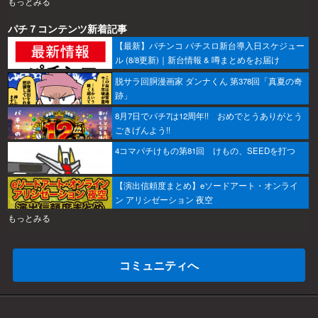
もっとみる
パチ７コンテンツ新着記事
【最新】パチンコ パチスロ新台導入日スケジュー
ル (8/8更新)｜新台情報 & 噂まとめをお届け
脱サラ回胴漫画家 ダンナくん 第378回「真夏の奇
跡」
8月7日でパチ7は12周年!! おめでとうありがとう
ごきげんよう!!
4コマパチけもの第81回 けもの、SEEDを打つ
【演出信頼度まとめ】eソードアート・オンライ
ン アリシゼーション 夜空
もっとみる
コミュニティへ