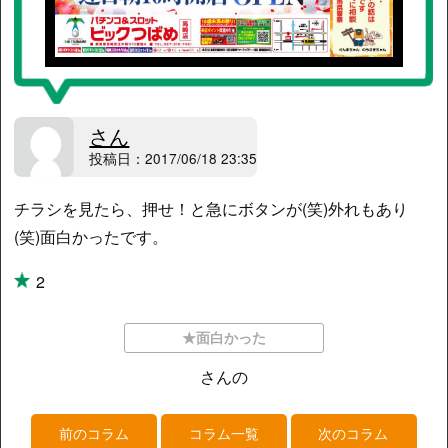
最近、気がついた事
さん
投稿日：2017/06/18 23:35
チラシを見たら、押せ！と急にボタンが(笑)外れもあり
(笑)面白かったです。
2
★面白かった
さんの
前のコラム
コラム一覧
次のコラム