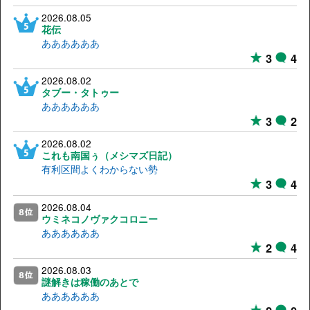
2026.08.05
花伝
ああああああ
3
4
2026.08.02
タブー・タトゥー
ああああああ
3
2
2026.08.02
これも南国ぅ（メシマズ日記）
有利区間よくわからない勢
3
4
2026.08.04
ウミネコノヴァクコロニー
ああああああ
2
4
2026.08.03
謎解きは稼働のあとで
ああああああ