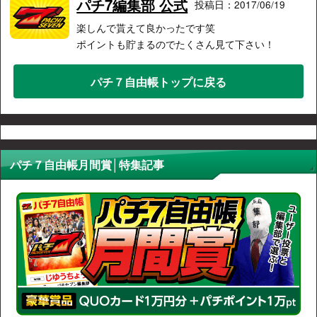
パチ7編集部 公式
投稿日：2017/06/19
楽しんで貰えて良かったです笑
ポイントも貯まるのでたくさん見て下さい！
パチ７自由帳トップに戻る
パチ７自由帳月間賞│特集記事