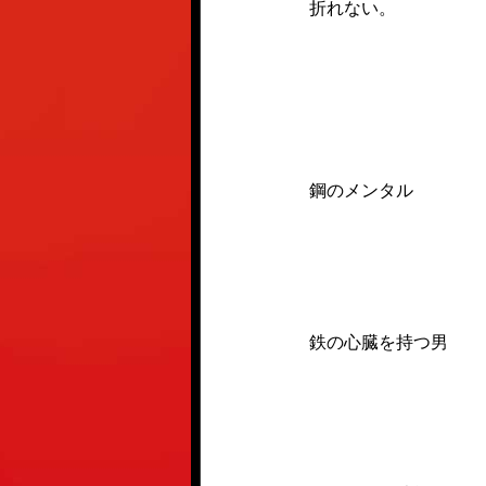
折れない。
鋼のメンタル
鉄の心臓を持つ男