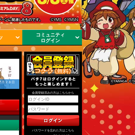
コミュニティ
ツ
ログイン
5月２８日
会員登録済みの方はこちらから
パスワードを忘れた方はこちら