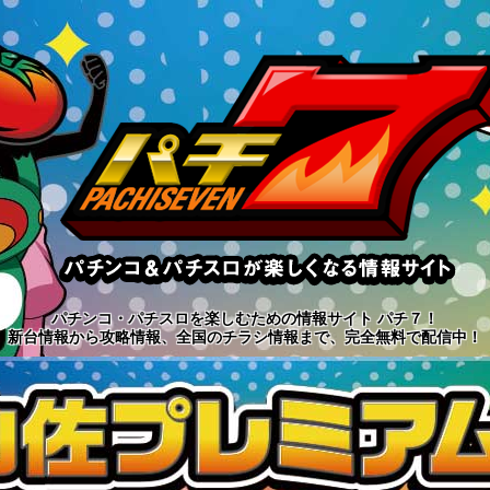
パチンコ・パチスロを楽しむための情報サイト パチ７！
新台情報から攻略情報、全国のチラシ情報まで、完全無料で配信中！