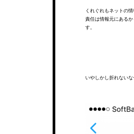
くれぐれもネットの情
責任は情報元にあるか
す。
いやしかし折れないな