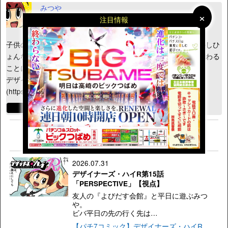
みつや
×
×
注目情報
代表作：デザイナーズ・ハイ
子供の頃からアニメやゲームが大好きで制作会社に就職。しかしひ
ょんなことから、縁もゆかりもない『パチスロ』デザインに関わる
ことになったデザイナー兼イラストレーター兼漫画家。
デザイナーズ・ハイR連載中
(https://pachiseven.jp/articles/list_article/385#contents)
1
2
3
4
5
2026.07.31
デザイナーズ・ハイR第15話
「PERSPECTIVE」【視点】
友人の『よびだす会館』と平日に遊ぶみつ
や。
ビバ平日の先の行く先は…
【パチ7コミック】デザイナーズ・ハイR