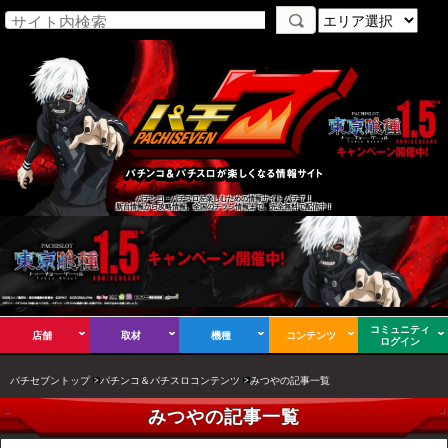
パチンコ・パチスロを楽しむための情報サイト パチ７！
新台情報から攻略情報、全国のチラシ情報まで、完全無料で配信中！
コミュニティ
店舗
取材
機種
コンテンツ
ログイン
パチセブントップ
パチンコ＆パチスロコンテンツ
みつやの記事一覧
みつやの記事一覧