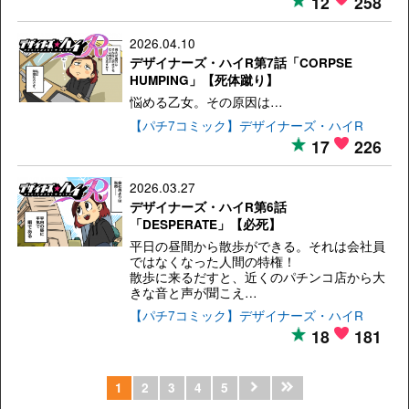
12
258
2026.04.10
デザイナーズ・ハイR第7話「CORPSE
HUMPING」【死体蹴り】
悩める乙女。その原因は…
【パチ7コミック】デザイナーズ・ハイR
17
226
2026.03.27
デザイナーズ・ハイR第6話
「DESPERATE」【必死】
平日の昼間から散歩ができる。それは会社員
ではなくなった人間の特権！
散歩に来るだすと、近くのパチンコ店から大
きな音と声が聞こえ…
【パチ7コミック】デザイナーズ・ハイR
18
181
1
2
3
4
5