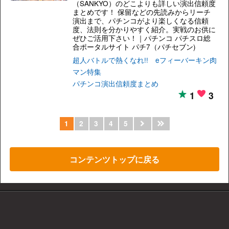
（SANKYO）のどこよりも詳しい演出信頼度
まとめです！ 保留などの先読みからリーチ
演出まで、パチンコがより楽しくなる信頼
度、法則を分かりやすく紹介。実戦のお供に
ぜひご活用下さい！｜パチンコ パチスロ総
合ポータルサイト パチ7（パチセブン)
超人バトルで熱くなれ!! eフィーバーキン肉
マン特集
パチンコ演出信頼度まとめ
1
3
1
2
3
4
5
コンテンツトップに戻る