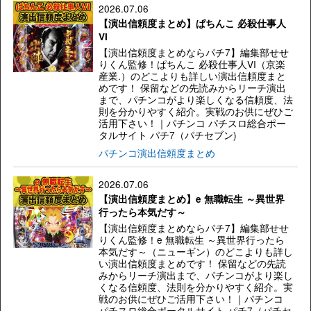
2026.07.06
【演出信頼度まとめ】ぱちんこ 必殺仕事人
VI
【演出信頼度まとめならパチ7】編集部せせ
りくん監修！ぱちんこ 必殺仕事人VI（京楽
産業.）のどこよりも詳しい演出信頼度まと
めです！ 保留などの先読みからリーチ演出
まで、パチンコがより楽しくなる信頼度、法
則を分かりやすく紹介。実戦のお供にぜひご
活用下さい！｜パチンコ パチスロ総合ポー
タルサイト パチ7（パチセブン)
パチンコ演出信頼度まとめ
2026.07.06
【演出信頼度まとめ】e 無職転生 ～異世界
行ったら本気だす～
【演出信頼度まとめならパチ7】編集部せせ
りくん監修！e 無職転生 ～異世界行ったら
本気だす～（ニューギン）のどこよりも詳し
い演出信頼度まとめです！ 保留などの先読
みからリーチ演出まで、パチンコがより楽し
くなる信頼度、法則を分かりやすく紹介。実
戦のお供にぜひご活用下さい！｜パチンコ
パチスロ総合ポータルサイト パチ7（パチセ