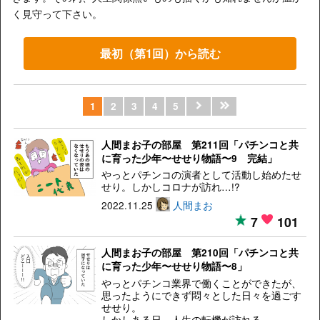
く見守って下さい。
最初（第1回）から読む
1
2
3
4
5
人間まお子の部屋 第211回「パチンコと共
に育った少年〜せせり物語〜9 完結」
やっとパチンコの演者として活動し始めたせ
せり。しかしコロナが訪れ…!?
2022.11.25
人間まお
7
101
人間まお子の部屋 第210回「パチンコと共
に育った少年〜せせり物語〜8」
やっとパチンコ業界で働くことができたが、
思ったようにできず悶々とした日々を過ごす
せせり。
しかしある日、人生の転機が訪れる…