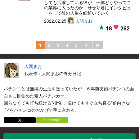
しても活躍している彼が、一体どうやってこ
の業界に入ったのか…せせり君にインタビュ
ーをして彼の人生を紐解いていく
2022.02.25
人間まお
18
262
1
2
3
4
5
人間まお
代表作：人間まおの養分日記
パチンコとは無縁の生活を送っていたが、６年前突如パチンコの面
白さに目覚めた素人パチンカー。
回らなくても打ち続ける"根性"。負けてもすぐ立ち直る"前向きな
心"をパチンコのおかげで手に入れる。