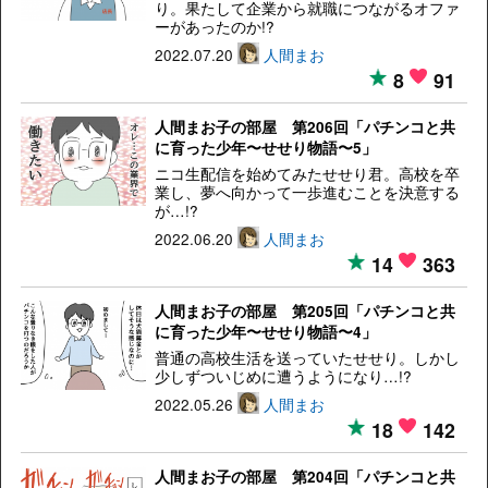
り。果たして企業から就職につながるオファ
ーがあったのか!?
2022.07.20
人間まお
8
91
人間まお子の部屋 第206回「パチンコと共
に育った少年〜せせり物語〜5」
ニコ生配信を始めてみたせせり君。高校を卒
業し、夢へ向かって一歩進むことを決意する
が…!?
2022.06.20
人間まお
14
363
人間まお子の部屋 第205回「パチンコと共
に育った少年〜せせり物語〜4」
普通の高校生活を送っていたせせり。しかし
少しずついじめに遭うようになり…!?
2022.05.26
人間まお
18
142
人間まお子の部屋 第204回「パチンコと共