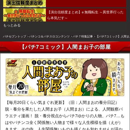
【演出信頼度まとめ】e 無職転生 ～異世界行った
ら本気だす～
もっとみる
パチセブントップ
パチンコ＆パチスロコンテンツ
パチ７特集記事
【パチ7コミック】人間ま
【パチ7コミック】人間まお子の部屋
【毎月20日くらい気まぐれ更新】（旧：人間まおの養分日記）
脱・養分を果たした人間まお子（人間まお）による、人間観察バ
ラエティ漫画！ 脱・養分視点からパチ7ゆかりの人物、パチ7…も
はやパチンコ全く関係無い人物まで様々な人生模様を描（えが）
きます。その内、人生関係無いものも描くかも知れませんが温か