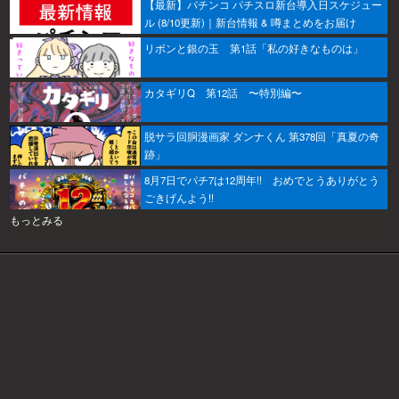
【最新】パチンコ パチスロ新台導入日スケジュー
ル (8/10更新)｜新台情報 & 噂まとめをお届け
リボンと銀の玉 第1話「私の好きなものは」
カタギリQ 第12話 〜特別編〜
脱サラ回胴漫画家 ダンナくん 第378回「真夏の奇
跡」
8月7日でパチ7は12周年!! おめでとうありがとう
ごきげんよう!!
もっとみる