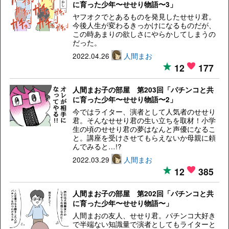
に育った少年〜せせり物語〜3」
ヤフオクでとあるものを発見したせせり君。
今後人生が変わるきっかけになるものだが、
この時あまりの欲しさにやらかしてしまうの
だった。
2022.04.26
人間まお
12
177
人間まお子の部屋 第203回「パチンコと共
に育った少年〜せせり物語〜2」
今ではライター、演者として人気者のせせり
君。そんなせせり君の生い立ちを取材！小学
生の頃のせせり君の夢はなんと声優になるこ
と。講座を受けさせてもらえないか母親に頼
んでみると…!?
2022.03.29
人間まお
12
385
人間まお子の部屋 第202回「パチンコと共
に育った少年〜せせり物語〜」
人間まおの友人、せせり君。パチンコ大好き
で半端ない知識量で演者としてもライターと