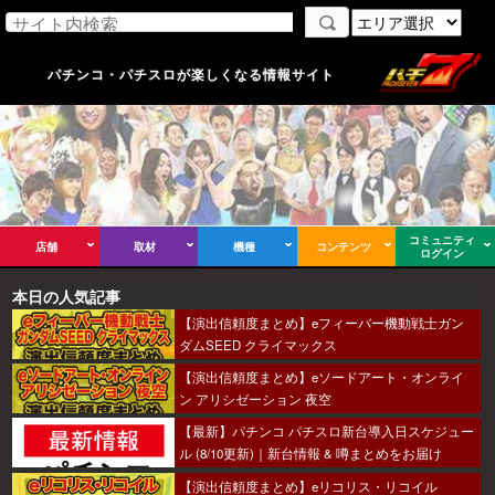
パチンコ・パチスロが楽しくなる情報サイト
コミュニティ
店舗
取材
機種
コンテンツ
ログイン
本日の人気記事
【演出信頼度まとめ】eフィーバー機動戦士ガン
ダムSEED クライマックス
【演出信頼度まとめ】eソードアート・オンライ
ン アリシゼーション 夜空
【最新】パチンコ パチスロ新台導入日スケジュー
ル (8/10更新)｜新台情報 & 噂まとめをお届け
【演出信頼度まとめ】eリコリス・リコイル