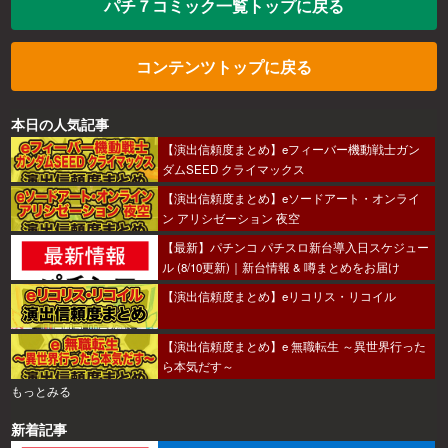
パチ７コミック一覧トップに戻る
コンテンツトップに戻る
本日の人気記事
【演出信頼度まとめ】eフィーバー機動戦士ガン
ダムSEED クライマックス
【演出信頼度まとめ】eソードアート・オンライ
ン アリシゼーション 夜空
【最新】パチンコ パチスロ新台導入日スケジュー
ル (8/10更新)｜新台情報 & 噂まとめをお届け
【演出信頼度まとめ】eリコリス・リコイル
【演出信頼度まとめ】e 無職転生 ～異世界行った
ら本気だす～
もっとみる
新着記事