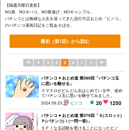
【隔週月曜日更新】
NO酒、NOタバコ、NO夜遊び、NOギャンブル。
パチンコとは無縁な人生を送ってきた品行方正おとめ「ピノコ」
のパチンコ漫画日記をご覧あそばせ。
最初（第1回）から読む
3
4
5
6
7
パチンコ ♥ おとめ道 第380回「パチンコ玉
に思いを馳せる」
スマスロがどんどん出はじめている中、改め
てパチンコ玉に思いを馳せてみました。
20
1250
2024.09.23
ピノコ
パチンコ ♥ おとめ道 第379回「Ｓ(スロット)
Ｐ(パチンコ)Ｉ(一問一答)」
ＳＰＩなる試験を受けることになったピノ