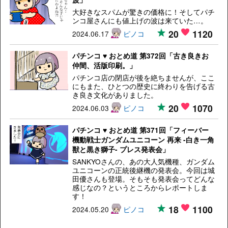
大好きなスパムが驚きの価格に！そしてパチ
ンコ屋さんにも値上げの波は来ていた…。
20
1120
2024.06.17
ピノコ
パチンコ ♥ おとめ道 第372回「古き良きお
仲間、活版印刷。」
パチンコ店の閉店が後を絶ちませんが、ここ
にもまた、ひとつの歴史に終わりを告げる古
き良き文化がありました。
20
1070
2024.06.03
ピノコ
パチンコ ♥ おとめ道 第371回「フィーバー
機動戦士ガンダムユニコーン 再来 -白き一角
獣と黒き獅子- プレス発表会」
SANKYOさんの、あの大人気機種、ガンダム
ユニコーンの正統後継機の発表会。今回は城
田優さんも登場。そもそも発表会ってどんな
感じなの？というところからレポートしま
す！
18
1100
2024.05.20
ピノコ