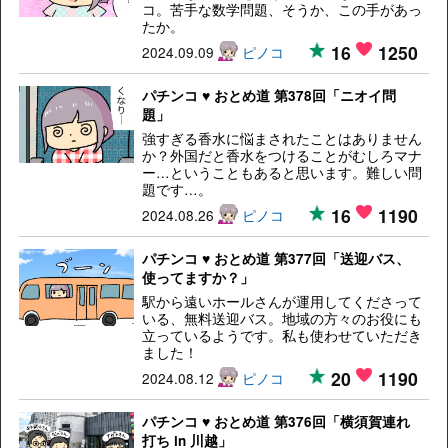
コ。苦手な数学問題、そうか、この手があっ
たか。
16
1250
2024.09.09
ピノコ
パチンコ ♥ おとめ道 第378回「ニオイ問
題」
強すぎる香水に悩まされたことはありません
か？外国だと香水をつけることがむしろマナ
ー…ということもあると思います。難しい問
題です…。
16
1190
2024.08.26
ピノコ
パチンコ ♥ おとめ道 第377回「送迎バス、
使ってますか？」
駅から遠いホールさんが運用してくださって
いる、無料送迎バス。地域の方々のお役にも
立っているようです。私も使わせていただき
ました！
20
1190
2024.08.12
ピノコ
パチンコ ♥ おとめ道 第376回「横須賀連れ
打ち in 川越」