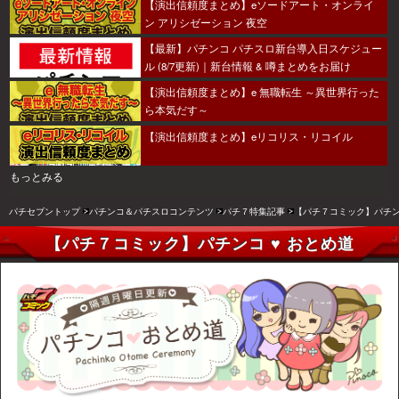
【演出信頼度まとめ】eソードアート・オンライ
ン アリシゼーション 夜空
【最新】パチンコ パチスロ新台導入日スケジュー
ル (8/7更新)｜新台情報 & 噂まとめをお届け
【演出信頼度まとめ】e 無職転生 ～異世界行った
ら本気だす～
【演出信頼度まとめ】eリコリス・リコイル
もっとみる
パチセブントップ
パチンコ＆パチスロコンテンツ
パチ７特集記事
【パチ７コミック】パチン
【パチ７コミック】パチンコ ♥ おとめ道