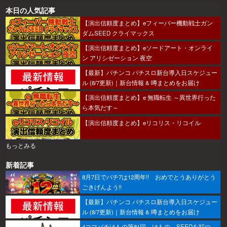
本日の人気記事
【演出信頼度まとめ】eフィーバー機動戦士ガン
ダムSEED クライマックス
【演出信頼度まとめ】eソードアート・オンライ
ン アリシゼーション 夜空
【最新】パチンコ パチスロ新台導入日スケジュー
ル (8/7更新)｜新台情報 & 噂まとめをお届け
【演出信頼度まとめ】e 無職転生 ～異世界行った
ら本気だす～
【演出信頼度まとめ】eリコリス・リコイル
もっとみる
新着記事
8月7日でパチ7は12周年!! おめでとうありがとう
ごきげんよう!!
【最新】パチンコ パチスロ新台導入日スケジュー
ル (8/7更新)｜新台情報 & 噂まとめをお届け
4コマパチけもの第81回 けもの、SEEDを打つ