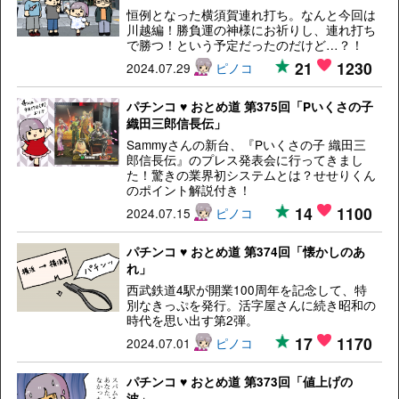
恒例となった横須賀連れ打ち。なんと今回は
川越編！勝負運の神様にお祈りし、連れ打ち
で勝つ！という予定だったのだけど…？！
21
1230
2024.07.29
ピノコ
パチンコ ♥ おとめ道 第375回「Pいくさの子
織田三郎信長伝」
Sammyさんの新台、『Pいくさの子 織田三
郎信長伝』のプレス発表会に行ってきまし
た！驚きの業界初システムとは？せせりくん
のポイント解説付き！
14
1100
2024.07.15
ピノコ
パチンコ ♥ おとめ道 第374回「懐かしのあ
れ」
西武鉄道4駅が開業100周年を記念して、特
別なきっぷを発行。活字屋さんに続き昭和の
時代を思い出す第2弾。
17
1170
2024.07.01
ピノコ
パチンコ ♥ おとめ道 第373回「値上げの
波」