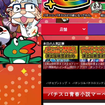
店舗
本日の人気記事
【演出信頼度まとめ】eフィー
【演出信頼度まとめ】
バー機動戦士ガンダムSEED ク
アート・オンライン 
ライマックス
ーション 夜空
パチセブントップ
パチンコ＆パチスロコンテ
パチスロ青春小説マー