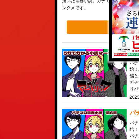
描いた青春小説。ガチで専業や立ち回
ンタメです。
何
パチ
始！
編と
ガチ
りバ
202
パ
パチ
始！
パチ