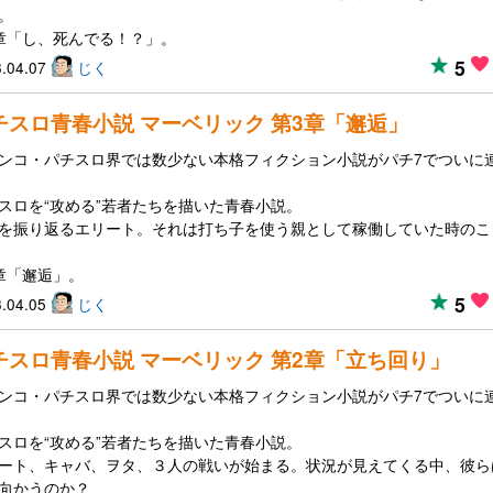
。
章「し、死んでる！？」。
5
3.04.07
じく
チスロ青春小説 マーベリック 第3章「邂逅」
ンコ・パチスロ界では数少ない本格フィクション小説がパチ7でついに
スロを“攻める”若者たちを描いた青春小説。
を振り返るエリート。それは打ち子を使う親として稼働していた時のこ
章「邂逅」。
5
3.04.05
じく
チスロ青春小説 マーベリック 第2章「立ち回り」
ンコ・パチスロ界では数少ない本格フィクション小説がパチ7でついに
スロを“攻める”若者たちを描いた青春小説。
ート、キャバ、ヲタ、３人の戦いが始まる。状況が見えてくる中、彼ら
向かうのか？