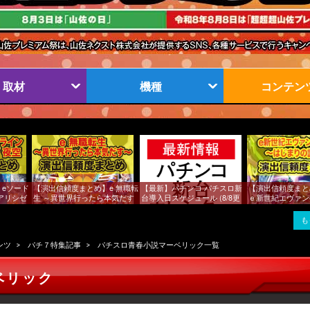
取材
機種
コンテン
eソード
【演出信頼度まとめ】e 無職転
【最新】パチンコ パチスロ新
【演出信頼度まと
アリシゼ
生 ～異世界行ったら本気だす
台導入日スケジュール (8/8更
ｅ新世紀エヴァン
～
新)｜新台情報 & 噂まとめをお
はじまりの記憶〜
届け
も
ンツ
パチ７特集記事
パチスロ青春小説マーベリック一覧
ベリック