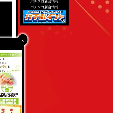
パチスロ新台情報
パチンコ新台情報
×
×
たちを