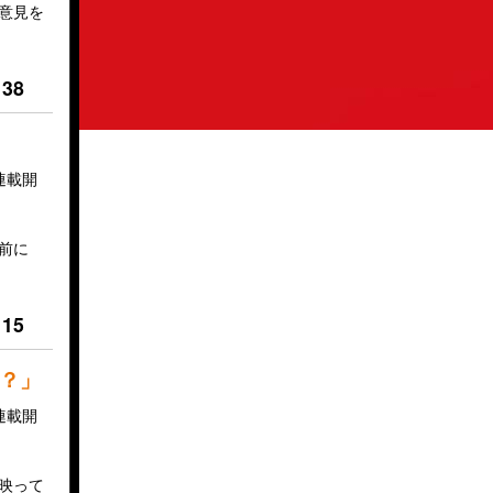
意見を
38
連載開
前に
15
！？」
連載開
映って