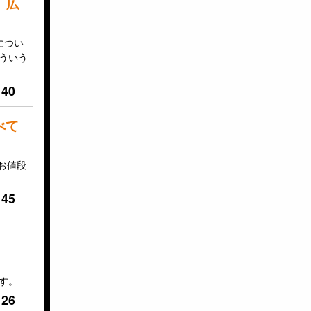
。広
につい
ういう
40
べて
お値段
45
す。
26