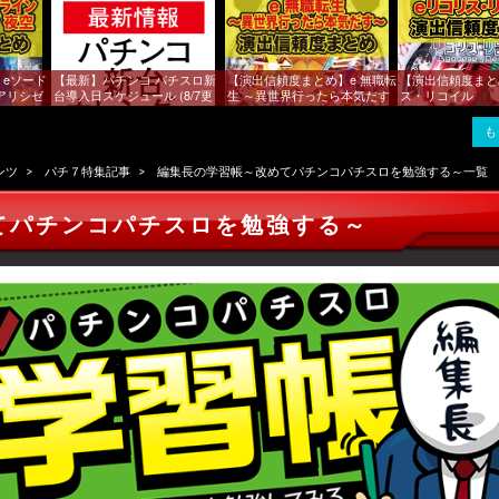
eソード
【最新】パチンコ パチスロ新
【演出信頼度まとめ】e 無職転
【演出信頼度まと
アリシゼ
台導入日スケジュール (8/7更
生 ～異世界行ったら本気だす
ス・リコイル
新)｜新台情報 & 噂まとめをお
～
届け
も
ンツ
パチ７特集記事
編集長の学習帳～改めてパチンコパチスロを勉強する～一覧
てパチンコパチスロを勉強する～