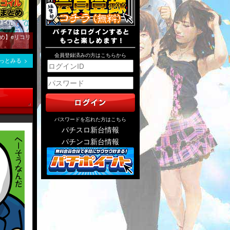
め】eリコリ
会員登録済みの方はこちらから
っとみる
パスワードを忘れた方はこちら
パチスロ新台情報
パチンコ新台情報