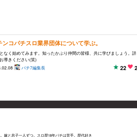
チンコパチスロ業界団体について学ぶ。
となく始めてみます。知ったかぶり仲間の皆様、共に学びましょう。詳
お導きください(笑)
22
8.02.08
パチ7編集長
まれ。嫁と息子一人ずつ。スロ歴18年パチは苦手。歴代好き