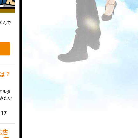
学んで
は？
マルタ
みたい
17
広告