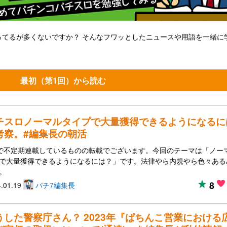
ってるが多くないですか？ そんなフワッとしたニュースや用語を一緒に
最初（第1回）から読む
チスロノーマルタイプで大量獲得できるようになるに
考察。#編集長の朝活
で不定期連載しているものの転載でございます。今回のテーマは「ノー
で大量獲得できるようになるには？」です。法律やら内規やら色々ある
。
8
4.01.19
パチ7編集長
うした警察庁さん？ 2023年『ぱちんこ営業における