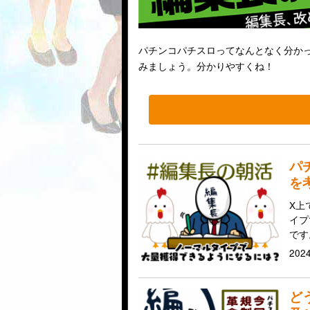
パチンコパチスロってなんとなく分か
みましょう。分かりやすくね！
パ
を
X上
イプ
です
202
ど