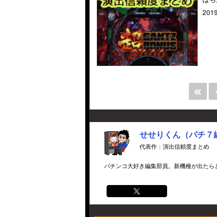
201
せせりくん（パチ７
代表作：演出信頼度まとめ
パチンコ大好き編集部員。新機種が出たら