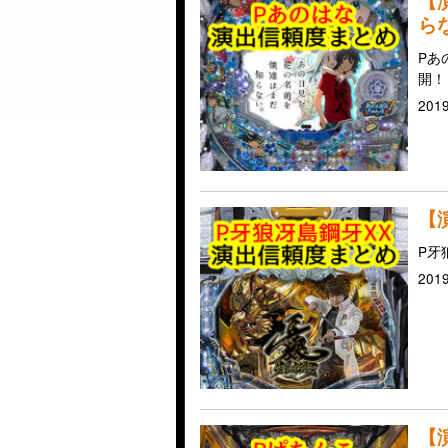
【
ら
Pあ
開！
201
【
P牙
201
【