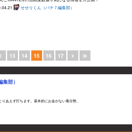
9.04.21
せせりくん（パチ７編集部）
13
14
15
16
17
編集部）
とりあえず打ちます。基本的にお金がない養分勢。