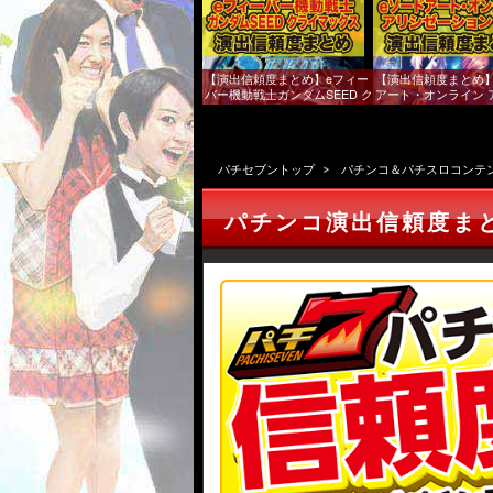
【演出信頼度まとめ】eフィー
【演出信頼度まとめ】
バー機動戦士ガンダムSEED ク
アート・オンライン 
ライマックス
ーション 夜空
パチセブントップ
パチンコ＆パチスロコンテ
パチンコ演出信頼度ま