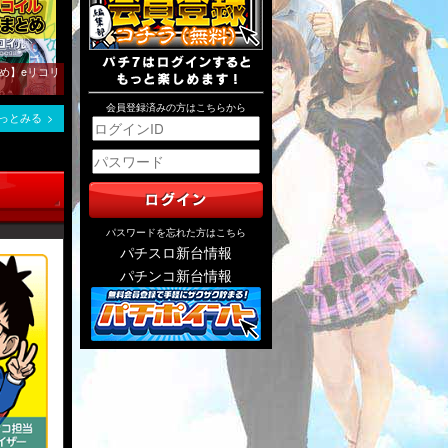
め】eリコリ
会員登録済みの方はこちらから
っとみる
パスワードを忘れた方はこちら
パチスロ新台情報
パチンコ新台情報