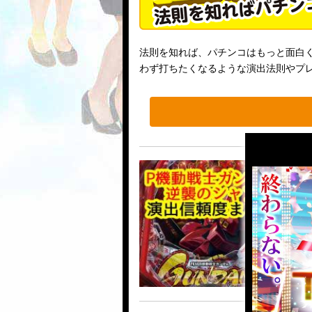
法則を知れば、パチンコはもっと面白く
わず打ちたくなるような演出法則やプ
【
シ
Pフ
開！
201