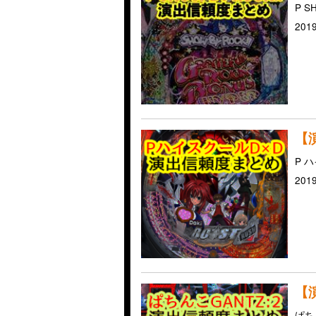
P 
201
【
P 
201
【
ぱち