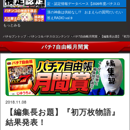
定・認定情報データベース【2026年度パチスロ
版】
漢の神曲は供給なし!? おまえらの質問だいたい
答えRADIO vol.9
もっとみる
パチセブントップ
パチンコ＆パチスロコンテンツ
パチ7自由帳月間賞
【編集長お題】『初万
パチ7自由帳月間賞
2018.11.08
【編集長お題】『初万枚物語』
結果発表！