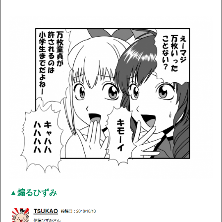
▲煽るひずみ