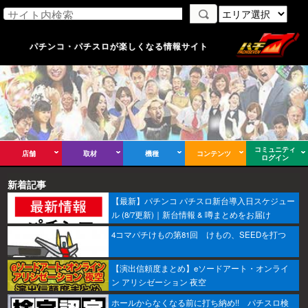
パチンコ・パチスロが楽しくなる情報サイト
コミュニティ
店舗
取材
機種
コンテンツ
ログイン
新着記事
【最新】パチンコ パチスロ新台導入日スケジュー
ル (8/7更新)｜新台情報 & 噂まとめをお届け
4コマパチけもの第81回 けもの、SEEDを打つ
【演出信頼度まとめ】eソードアート・オンライ
ン アリシゼーション 夜空
ホールからなくなる前に打ち納め!! パチスロ検