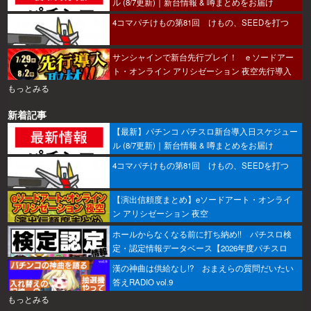
ル (8/7更新)｜新台情報 & 噂まとめをお届け
4コマパチけもの第81回 けもの、SEEDを打つ
サンシャインで新台先行プレイ！ e ソードアー
ト・オンライン アリシゼーション 夜空先行導入
取材開始!!
もっとみる
新着記事
【最新】パチンコ パチスロ新台導入日スケジュー
ル (8/7更新)｜新台情報 & 噂まとめをお届け
4コマパチけもの第81回 けもの、SEEDを打つ
【演出信頼度まとめ】eソードアート・オンライ
ン アリシゼーション 夜空
ホールからなくなる前に打ち納め!! パチスロ検
定・認定情報データベース【2026年度パチスロ
版】
漢の神曲は供給なし!? おまえらの質問だいたい
答えRADIO vol.9
もっとみる