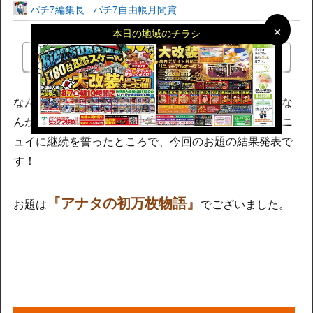
パチ7編集長
パチ7自由帳月間賞
×
×
本日の地域のチラシ
前の記事
記事一覧
次の記事
なんか本当に久しぶりにお題を出させて頂いたなぁ。な
んか楽しかったなぁ。気まぐれ継続しよう！……アンニ
ュイに継続を誓ったところで、今回のお題の結果発表で
す！
『アナタの初万枚物語』
お題は
でございました。