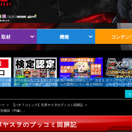
取材
機種
コンテン
チスロ新
ホールからなくなる前に打ち納
漢の神曲は供給なし!? おまえ
オリジナルグッズ
(8/5更
め!! パチスロ検定・認定情報
らの質問だいたい答えRADIO
ぱちタウン×パチ7
まとめをお
データベース【2026年度パチ
vol.9
メディア合同企画
スロ版】
ー機動戦士ガンダム
も
イマックスをこの
たい！」キャンペ
ンツ
【パチ７コミック】天草ヤスヲのブッコミ回胴記
誕生秘話（中編）」
草ヤスヲのブッコミ回胴記