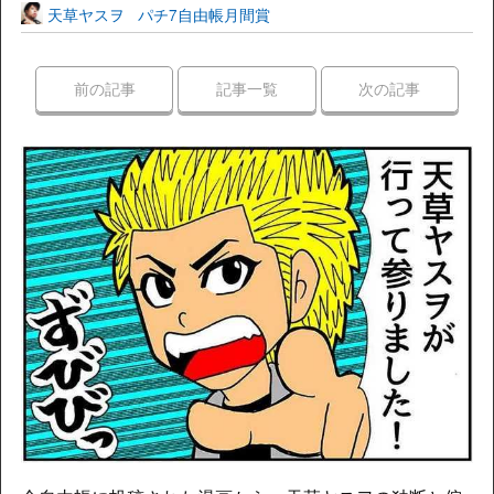
天草ヤスヲ
パチ7自由帳月間賞
前の記事
記事一覧
次の記事