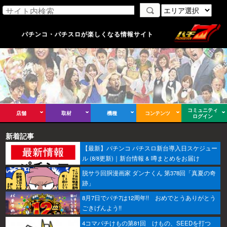
パチンコ・パチスロが楽しくなる情報サイト
コミュニティ
店舗
取材
機種
コンテンツ
ログイン
新着記事
【最新】パチンコ パチスロ新台導入日スケジュー
ル (8/8更新)｜新台情報 & 噂まとめをお届け
脱サラ回胴漫画家 ダンナくん 第378回「真夏の奇
跡」
8月7日でパチ7は12周年!! おめでとうありがとう
ごきげんよう!!
4コマパチけもの第81回 けもの、SEEDを打つ