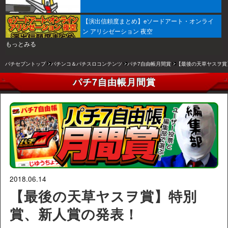
【演出信頼度まとめ】eソードアート・オンライ
ン アリシゼーション 夜空
もっとみる
パチセブントップ
パチンコ＆パチスロコンテンツ
パチ7自由帳月間賞
【最後の天草ヤスヲ賞
パチ7自由帳月間賞
2018.06.14
【最後の天草ヤスヲ賞】特別
賞、新人賞の発表！