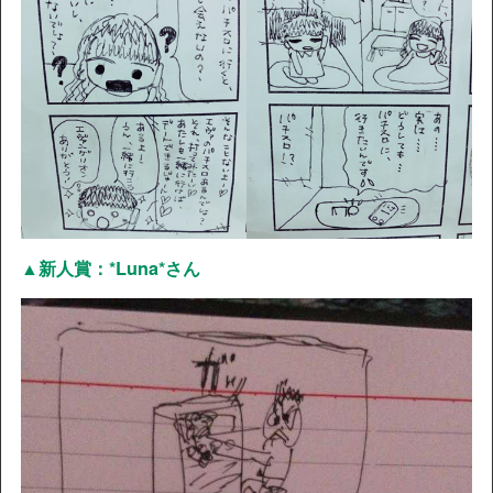
▲新人賞：*Luna*さん