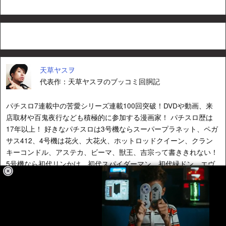
天草ヤスヲ
代表作：天草ヤスヲのブッコミ回胴記
パチスロ7連載中の苦愛シリーズ連載100回突破！DVDや動画、来
店取材や百鬼夜行なども積極的に参加する漫画家！ パチスロ歴は
17年以上！ 好きなパチスロは3号機ならスーパープラネット、ペガ
サス412、4号機は花火、大花火、ホットロッドクイーン、クラン
キーコンドル、アステカ、ビーマ、獣王、吉宗って書ききれない！
5号機なら初代リンかけ、初代スパイダーマン、初代緑ドン、エヴ
ァまご、バジ絆、ハナビなど！