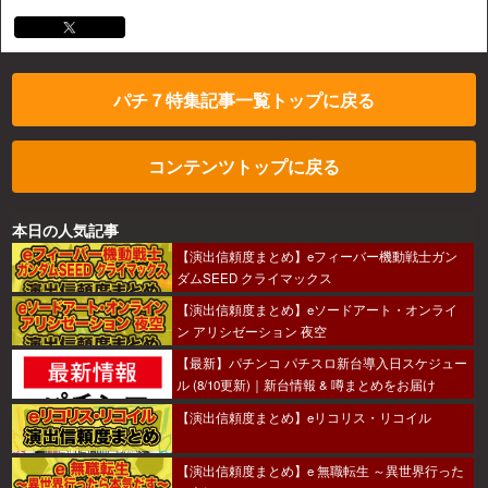
パチ７特集記事一覧トップに戻る
コンテンツトップに戻る
本日の人気記事
【演出信頼度まとめ】eフィーバー機動戦士ガン
ダムSEED クライマックス
【演出信頼度まとめ】eソードアート・オンライ
ン アリシゼーション 夜空
【最新】パチンコ パチスロ新台導入日スケジュー
ル (8/10更新)｜新台情報 & 噂まとめをお届け
【演出信頼度まとめ】eリコリス・リコイル
【演出信頼度まとめ】e 無職転生 ～異世界行った