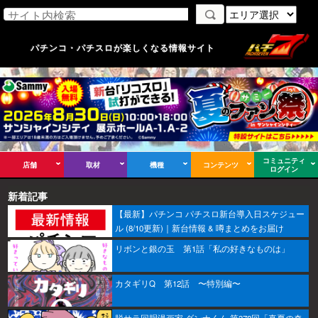
パチンコ・パチスロが楽しくなる情報サイト
コミュニティ
店舗
取材
機種
コンテンツ
ログイン
新着記事
【最新】パチンコ パチスロ新台導入日スケジュー
ル (8/10更新)｜新台情報 & 噂まとめをお届け
リボンと銀の玉 第1話「私の好きなものは」
カタギリQ 第12話 〜特別編〜