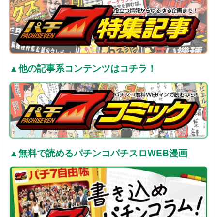
▲他の記事系コンテンツはコチラ！
▲無料で読めるパチンコパチスロWEB漫画