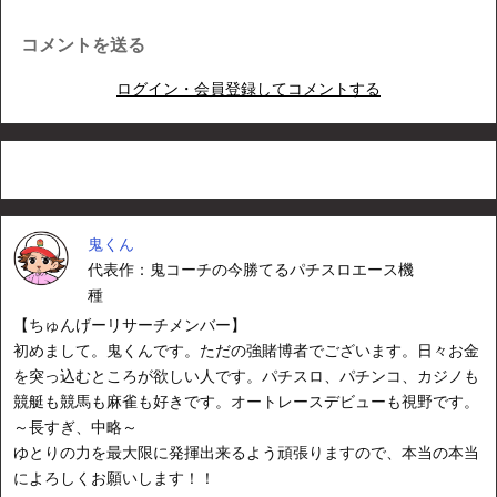
コメントを送る
ログイン・会員登録してコメントする
鬼くん
代表作：鬼コーチの今勝てるパチスロエース機
種
【ちゅんげーリサーチメンバー】
初めまして。鬼くんです。ただの強賭博者でございます。日々お金
を突っ込むところが欲しい人です。パチスロ、パチンコ、カジノも
競艇も競馬も麻雀も好きです。オートレースデビューも視野です。
～長すぎ、中略～
ゆとりの力を最大限に発揮出来るよう頑張りますので、本当の本当
によろしくお願いします！！