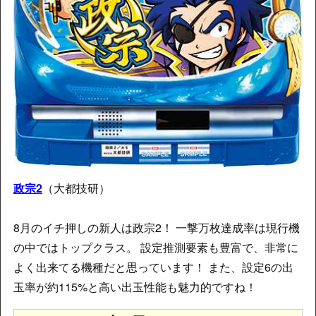
政宗2
（大都技研）
8月のイチ押しの新人は政宗2！ 一撃万枚達成率は現行機
の中ではトップクラス。 設定推測要素も豊富で、非常に
よく出来てる機種だと思っています！ また、設定6の出
玉率が約115%と高い出玉性能も魅力的ですね！