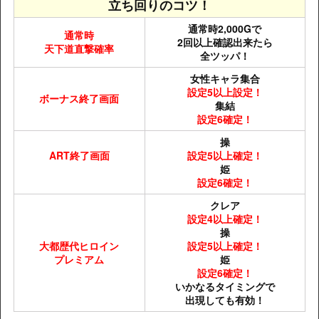
立ち回りのコツ！
通常時2,000Gで
通常時
2回以上確認出来たら
天下道直撃確率
全ツッパ！
女性キャラ集合
設定5以上設定！
ボーナス終了画面
集結
設定6確定！
操
ART終了画面
設定5以上確定！
姫
設定6確定！
クレア
設定4以上確定！
操
大都歴代ヒロイン
設定5以上確定！
プレミアム
姫
設定6確定！
いかなるタイミングで
出現しても有効！