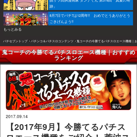
脱サラ回胴漫画家 ダンナくん 第378回「真夏の奇
跡」
8月7日でパチ7は12周年!! おめでとうありがとう
ごきげんよう!!
もっとみる
パチセブントップ
パチンコ＆パチスロコンテンツ
鬼コーチの今勝てるパチスロエース機種｜
鬼コーチの今勝てるパチスロエース機種｜おすすめ
ランキング
2017.09.14
【2017年9月】今勝てるパチス