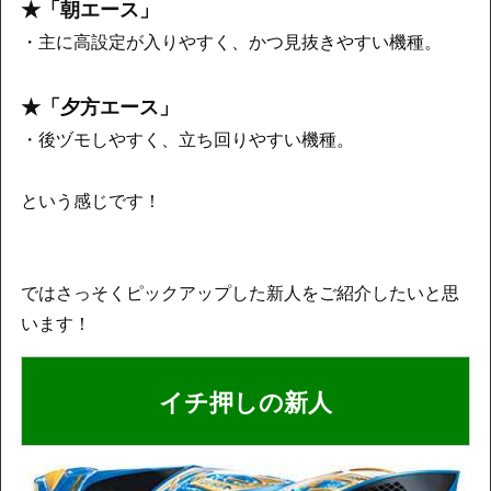
★「朝エース」
・主に高設定が入りやすく、かつ見抜きやすい機種。
★「夕方エース」
・後ヅモしやすく、立ち回りやすい機種。
という感じです！
ではさっそくピックアップした新人をご紹介したいと思
います！
イチ押しの新人