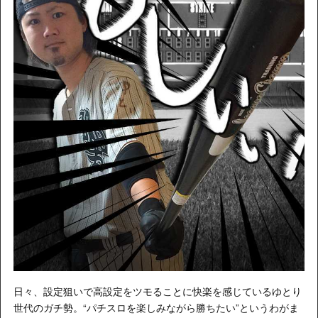
日々、設定狙いで高設定をツモることに快楽を感じているゆとり
世代のガチ勢。“パチスロを楽しみながら勝ちたい”というわがま