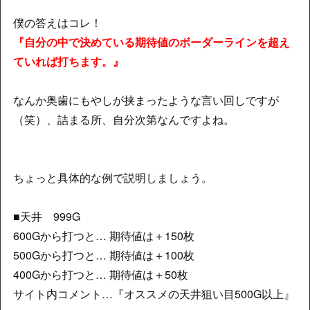
僕の答えはコレ！
『自分の中で決めている期待値のボーダーラインを超え
ていれば打ちます。』
なんか奥歯にもやしが挟まったような言い回しですが
（笑）、詰まる所、自分次第なんですよね。
ちょっと具体的な例で説明しましょう。
■天井 999G
600Gから打つと… 期待値は＋150枚
500Gから打つと… 期待値は＋100枚
400Gから打つと… 期待値は＋50枚
サイト内コメント…『オススメの天井狙い目500G以上』