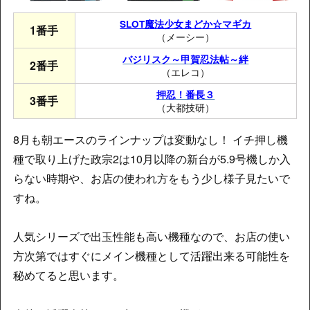
SLOT魔法少女まどか☆マギカ
1番手
（メーシー）
バジリスク～甲賀忍法帖～絆
2番手
（エレコ）
押忍！番長３
3番手
（大都技研）
8月も朝エースのラインナップは変動なし！ イチ押し機
種で取り上げた政宗2は10月以降の新台が5.9号機しか入
らない時期や、お店の使われ方をもう少し様子見たいで
すね。
人気シリーズで出玉性能も高い機種なので、お店の使い
方次第ではすぐにメイン機種として活躍出来る可能性を
秘めてると思います。