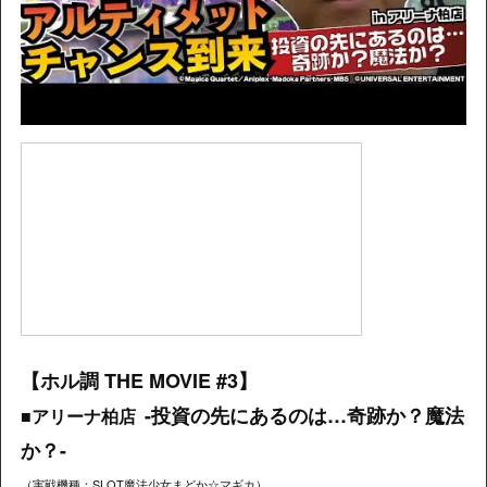
【ホル調 THE MOVIE #3】
-投資の先にあるのは…奇跡か？魔法
■アリーナ柏店
か？-
（実戦機種：SLOT魔法少女まどか☆マギカ）