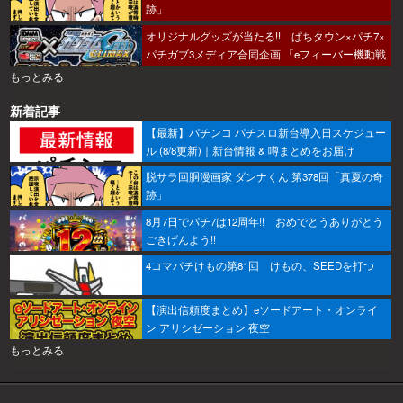
跡」
オリジナルグッズが当たる!! ぱちタウン×パチ7×
パチガブ3メディア合同企画 「eフィーバー機動戦
士ガンダムSEED クライマックスをこのホールで
もっとみる
打ちたい！」キャンペーン開催
新着記事
【最新】パチンコ パチスロ新台導入日スケジュー
ル (8/8更新)｜新台情報 & 噂まとめをお届け
脱サラ回胴漫画家 ダンナくん 第378回「真夏の奇
跡」
8月7日でパチ7は12周年!! おめでとうありがとう
ごきげんよう!!
4コマパチけもの第81回 けもの、SEEDを打つ
【演出信頼度まとめ】eソードアート・オンライ
ン アリシゼーション 夜空
もっとみる