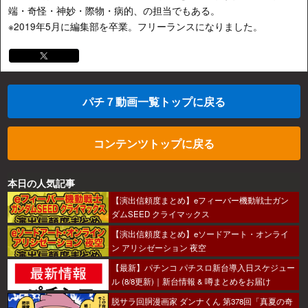
端・奇怪・神妙・際物・病的、の担当でもある。
※2019年5月に編集部を卒業。フリーランスになりました。
パチ７動画一覧トップに戻る
コンテンツトップに戻る
本日の人気記事
【演出信頼度まとめ】eフィーバー機動戦士ガン
ダムSEED クライマックス
【演出信頼度まとめ】eソードアート・オンライ
ン アリシゼーション 夜空
【最新】パチンコ パチスロ新台導入日スケジュー
ル (8/8更新)｜新台情報 & 噂まとめをお届け
脱サラ回胴漫画家 ダンナくん 第378回「真夏の奇