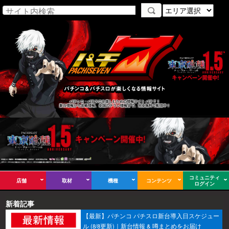
パチンコ・パチスロを楽しむための情報サイト パチ７！
新台情報から攻略情報、全国のチラシ情報まで、完全無料で配信中！
コミュニティ
店舗
取材
機種
コンテンツ
ログイン
新着記事
【最新】パチンコ パチスロ新台導入日スケジュー
ル (8/8更新)｜新台情報 & 噂まとめをお届け