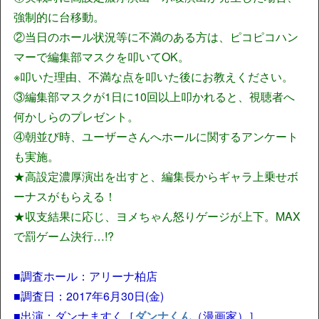
強制的に台移動。
②当日のホール状況等に不満のある方は、ピコピコハン
マーで編集部マスクを叩いてOK。
※叩いた理由、不満な点を叩いた後にお教えください。
③編集部マスクが1日に10回以上叩かれると、視聴者へ
何かしらのプレゼント。
④朝並び時、ユーザーさんへホールに関するアンケート
も実施。
★高設定濃厚演出を出すと、編集長からギャラ上乗せボ
ーナスがもらえる！
★収支結果に応じ、ヨメちゃん怒りゲージが上下。MAX
で罰ゲーム決行…!?
■調査ホール：アリーナ柏店
■調査日：2017年6月30日(金)
■出演：ダンナますく［
ダンナくん
（漫画家）］