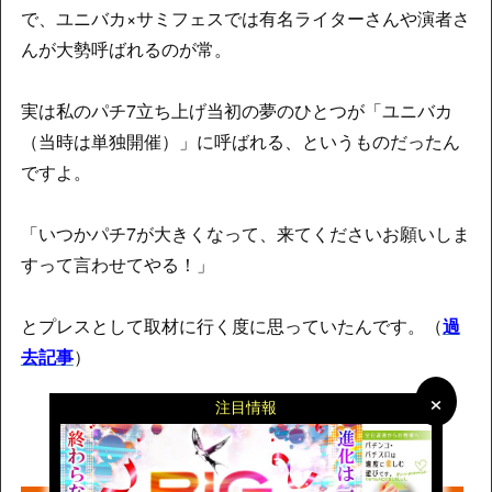
で、ユニバカ×サミフェスでは有名ライターさんや演者さ
んが大勢呼ばれるのが常。
実は私のパチ7立ち上げ当初の夢のひとつが「ユニバカ
（当時は単独開催）」に呼ばれる、というものだったん
ですよ。
「いつかパチ7が大きくなって、来てくださいお願いしま
すって言わせてやる！」
とプレスとして取材に行く度に思っていたんです。（
過
去記事
）
×
×
注目情報