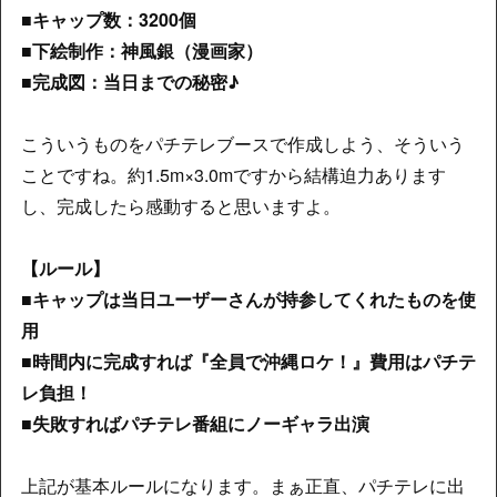
■キャップ数：3200個
■下絵制作：神風銀（漫画家）
■完成図：当日までの秘密♪
こういうものをパチテレブースで作成しよう、そういう
ことですね。約1.5m×3.0mですから結構迫力あります
し、完成したら感動すると思いますよ。
【ルール】
■キャップは当日ユーザーさんが持参してくれたものを使
用
■時間内に完成すれば『全員で沖縄ロケ！』費用はパチテ
レ負担！
■失敗すればパチテレ番組にノーギャラ出演
上記が基本ルールになります。まぁ正直、パチテレに出