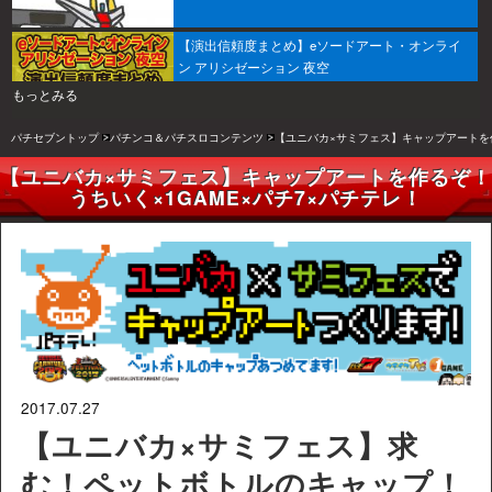
【演出信頼度まとめ】eソードアート・オンライ
ン アリシゼーション 夜空
もっとみる
パチセブントップ
パチンコ＆パチスロコンテンツ
【ユニバカ×サミフェス】キャップアートを作
【ユニバカ×サミフェス】キャップアートを作るぞ！
うちいく×1GAME×パチ7×パチテレ！
2017.07.27
【ユニバカ×サミフェス】求
む！ペットボトルのキャップ！