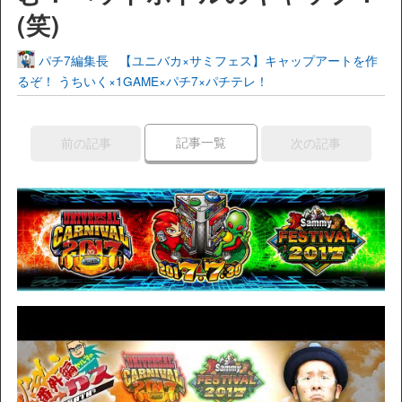
(笑)
パチ7編集長
【ユニバカ×サミフェス】キャップアートを作
るぞ！ うちいく×1GAME×パチ7×パチテレ！
記事一覧
前の記事
次の記事