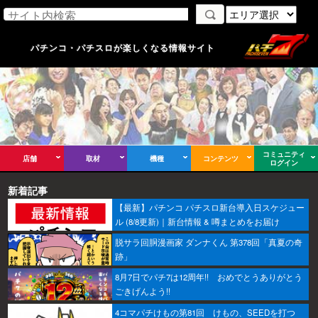
パチンコ・パチスロが楽しくなる情報サイト
コミュニティ
店舗
取材
機種
コンテンツ
ログイン
新着記事
【最新】パチンコ パチスロ新台導入日スケジュー
ル (8/8更新)｜新台情報 & 噂まとめをお届け
脱サラ回胴漫画家 ダンナくん 第378回「真夏の奇
跡」
8月7日でパチ7は12周年!! おめでとうありがとう
ごきげんよう!!
4コマパチけもの第81回 けもの、SEEDを打つ