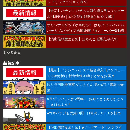
ン アリシゼーション 夜空
【最新】パチンコ パチスロ新台導入日スケジュー
ル (8/8更新)｜新台情報 & 噂まとめをお届け
オリジナルグッズが当たる!! ぱちタウン×パチ7×
パチガブ3メディア合同企画 「eフィーバー機動戦
士ガンダムSEED クライマックスをこのホールで
【演出信頼度まとめ】ぱちんこ 必殺仕事人VI
打ちたい！」キャンペーン開催
もっとみる
新着記事
【最新】パチンコ パチスロ新台導入日スケジュー
ル (8/8更新)｜新台情報 & 噂まとめをお届け
脱サラ回胴漫画家 ダンナくん 第378回「真夏の奇
跡」
8月7日でパチ7は12周年!! おめでとうありがとう
ごきげんよう!!
4コマパチけもの第81回 けもの、SEEDを打つ
【演出信頼度まとめ】eソードアート・オンライ