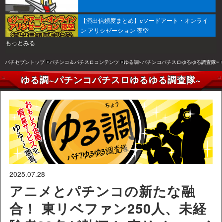
【演出信頼度まとめ】eソードアート・オンライ
ン アリシゼーション 夜空
もっとみる
パチセブントップ
パチンコ＆パチスロコンテンツ
ゆる調~パチンコパチスロゆるゆる調査隊~
ゆる調~パチンコパチスロゆるゆる調査隊~
2025.07.28
アニメとパチンコの新たな融
合！ 東リベファン250人、未経