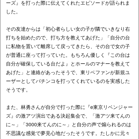
ーズ』を打った際に伝えてくれたエピソードが語られま
した。
その友達からは「初心者らしい女の子が隣でいきなり右
打ちを始めたので、打ち方を教えてあげた」「自分の台
に私物を置いて離席して戻ってきたら、その台で女の子
が普通に座って打っていた。もちろん優しく『この台は
自分が確保している台だよ』とホールのマナーを教えて
あげた」と連絡があったそうで、東リベファンが新規ユ
ーザーとしてパチンコを打ってくれているのを実感した
そうです。
また、林勇さんが自分で打った際に『e東京リベンジャー
ズ』の激アツ演出である決起集会で、「激アツ来てんの
に～」「3000来てんのに～」と自分の声で煽られるのは
不思議な感覚で夢見心地だったそうです。たしかに元々