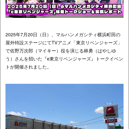
2025年7月20日（日）、マルハンメガシティ横浜町田の
屋外特設ステージにてTVアニメ「東京リベンジャーズ」
で佐野万次郎（マイキー）役を演じる林勇（はやしゆ
う）さんを招いた『e東京リベンジャーズ』トークイベン
トが開催されました。