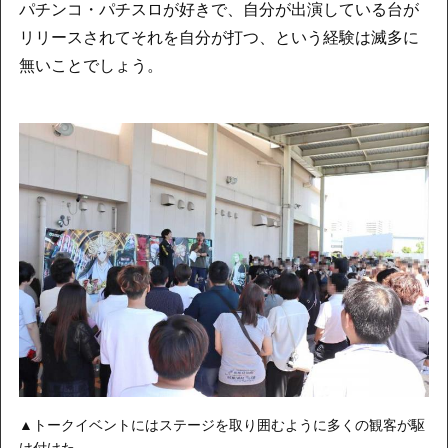
パチンコ・パチスロが好きで、自分が出演している台が
リリースされてそれを自分が打つ、という経験は滅多に
無いことでしょう。
▲トークイベントにはステージを取り囲むように多くの観客が駆
け付けた