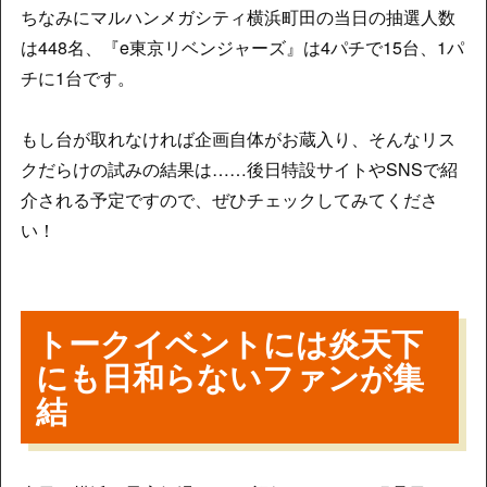
ちなみにマルハンメガシティ横浜町田の当日の抽選人数
は448名、『e東京リベンジャーズ』は4パチで15台、1パ
チに1台です。
もし台が取れなければ企画自体がお蔵入り、そんなリス
クだらけの試みの結果は……後日特設サイトやSNSで紹
介される予定ですので、ぜひチェックしてみてくださ
い！
トークイベントには炎天下
にも日和らないファンが集
結