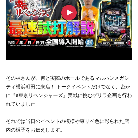
その林さんが、何と実際のホールであるマルハンメガシ
ティ横浜町田に来店！ トークイベントだけでなく、密か
に『e東京リベンジャーズ』実戦に挑むゲリラ企画も行わ
れていました。
それでは当日のイベントの模様や東リベ色に彩られた店
内の様子をお伝えします。