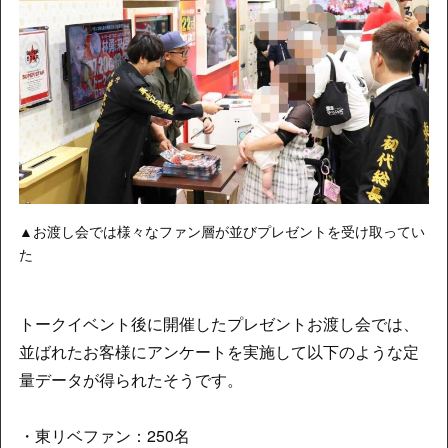
▲お渡し会では様々なファン層が並びプレゼントを受け取ってい
た
トークイベント後に開催したプレゼントお渡し会では、
並ばれたお客様にアンケートを実施して以下のような定
量データが得られたそうです。
・東リベファン：250名