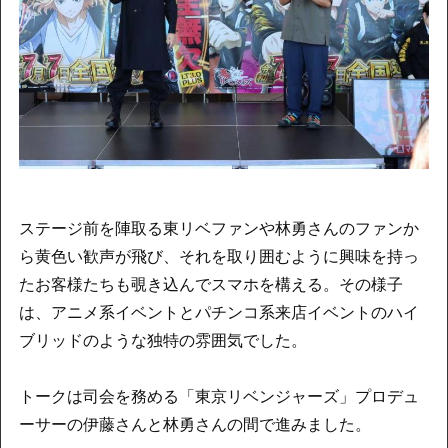
ステージ前を陣取る東リベファンや林勇さんのファンか
ら黄色い歓声が飛び、それを取り囲むように興味を持っ
たお客様たちも覗き込んでスマホを構える。その様子
は、アニメ系イベントとパチンコ系来店イベントのハイ
ブリッドのような独特の雰囲気でした。
トークは司会を務める「東京リベンジャーズ」プロデュ
ーサーの伊藤さんと林勇さんの間で進みました。