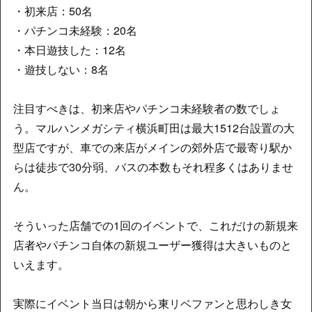
・初来店：50名
・パチンコ未経験：20名
・本日遊技した：12名
・遊技しない：8名
注目すべきは、初来店やパチンコ未経験者の数でしょ
う。マルハンメガシティ横浜町田は最大1512台設置の大
型店ですが、車での来店がメインの郊外店で最寄り駅か
らは徒歩で30分弱、バスの本数もそれ程多くはありませ
ん。
そういった店舗での1回のイベントで、これだけの新規来
店者やパチンコ自体の新規ユーザー獲得は大きいものと
いえます。
実際にイベント当日は朝から東リベファンと思わしき女