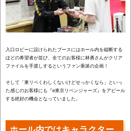
入口ロビーに設けられたブースにはホール内を縦断する
ほどの希望者が並び、全てのお客様に林勇さんがクリア
ファイルを手渡しするというファン垂涎の企画！
そして「東リベくわしくないけどせっかくなら」といっ
た感じのお客様にも『e東京リベンジャーズ』をアピール
する絶好の機会となっていました。
ホール内ではキャラクター