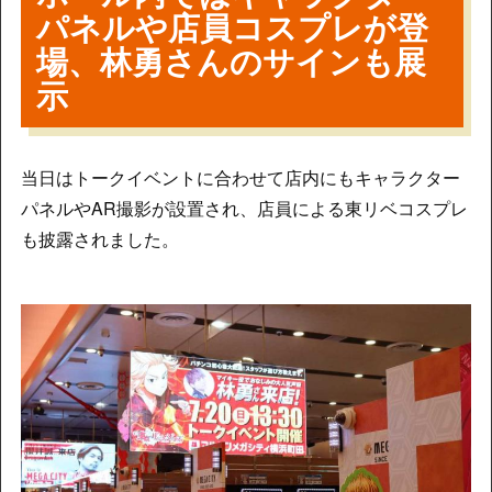
パネルや店員コスプレが登
場、林勇さんのサインも展
示
当日はトークイベントに合わせて店内にもキャラクター
パネルやAR撮影が設置され、店員による東リベコスプレ
も披露されました。