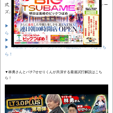
式」でリベパチ宣伝隊長に就任し、『e東京リベンジャー
ズ』のプロモーションや動画に多数出演しています。
▶「6/22 リベパチ宣伝隊長襲名式」のレポートはこち
ら！
▶『e東京リベンジャーズ』特設サイトはこちら！
▶『e東京リベンジャーズ』パチ7機種紹介ページはこち
ら！
▼林勇さんとパチ7せせりくんが共演する最速試打解説はこち
ら！