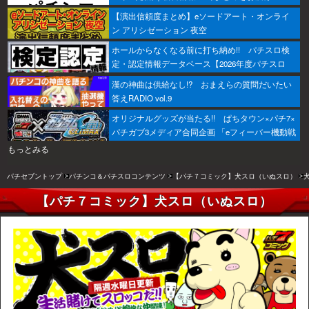
【演出信頼度まとめ】eソードアート・オンライ
ン アリシゼーション 夜空
ホールからなくなる前に打ち納め!! パチスロ検
定・認定情報データベース【2026年度パチスロ
版】
漢の神曲は供給なし!? おまえらの質問だいたい
答えRADIO vol.9
オリジナルグッズが当たる!! ぱちタウン×パチ7×
パチガブ3メディア合同企画 「eフィーバー機動戦
士ガンダムSEED クライマックスをこのホールで
もっとみる
打ちたい！」キャンペーン開催
パチセブントップ
パチンコ＆パチスロコンテンツ
【パチ７コミック】犬スロ（いぬスロ）
【パチ７コミック】犬スロ（いぬスロ）