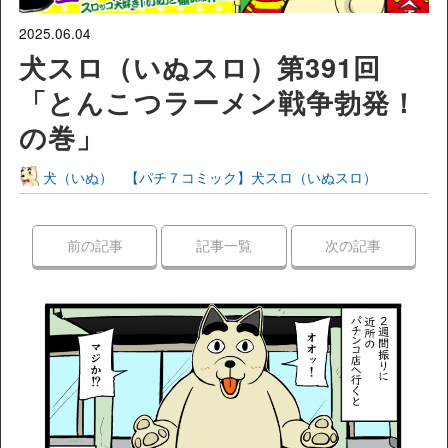
2025.06.04
犬スロ（いぬスロ）第391回
「とんこつラーメン戦争勃発！
の巻」
犬（いぬ）
【パチ７コミック】犬スロ（いぬスロ）
前の記事
記事一覧
次の記事