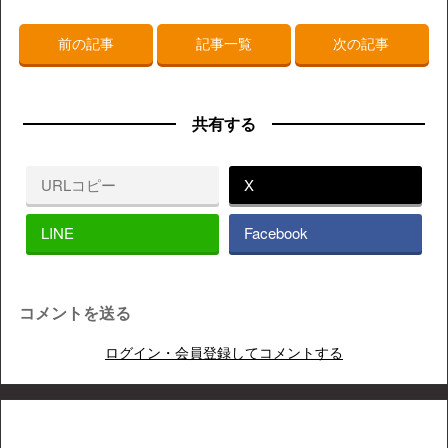
前の記事
記事一覧
次の記事
共有する
URLコピー
X
LINE
Facebook
コメントを送る
ログイン・会員登録してコメントする