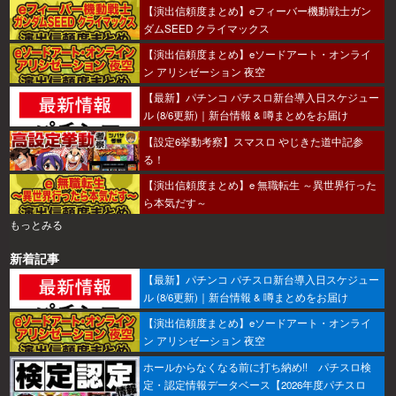
【演出信頼度まとめ】eフィーバー機動戦士ガン
ダムSEED クライマックス
【演出信頼度まとめ】eソードアート・オンライ
ン アリシゼーション 夜空
【最新】パチンコ パチスロ新台導入日スケジュー
ル (8/6更新)｜新台情報 & 噂まとめをお届け
【設定6挙動考察】スマスロ やじきた道中記参
る！
【演出信頼度まとめ】e 無職転生 ～異世界行った
ら本気だす～
もっとみる
新着記事
【最新】パチンコ パチスロ新台導入日スケジュー
ル (8/6更新)｜新台情報 & 噂まとめをお届け
【演出信頼度まとめ】eソードアート・オンライ
ン アリシゼーション 夜空
ホールからなくなる前に打ち納め!! パチスロ検
定・認定情報データベース【2026年度パチスロ