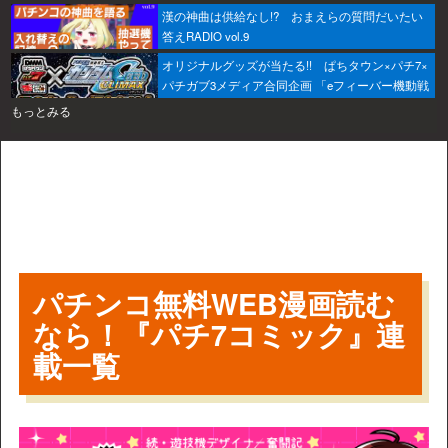
版】
漢の神曲は供給なし!? おまえらの質問だいたい
答えRADIO vol.9
オリジナルグッズが当たる!! ぱちタウン×パチ7×
パチガブ3メディア合同企画 「eフィーバー機動戦
士ガンダムSEED クライマックスをこのホールで
もっとみる
打ちたい！」キャンペーン開催
パチンコ無料WEB漫画読む
なら！『パチ7コミック』連
載一覧