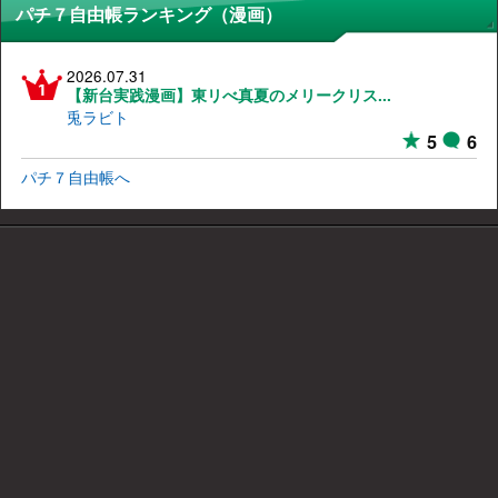
パチ７自由帳ランキング（漫画）
2026.07.31
【新台実践漫画】東リべ真夏のメリークリス...
兎ラビト
5
6
パチ７自由帳へ