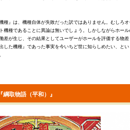
機種』は、機種自体が失敗だった訳ではありません。むしろオ
ト機種であることに異論は無いでしょう。しかしながらホール
働差が生じ、その結果としてユーザーがホールを評価する物差
出した機種』であった事実を今いちど世に知らしめたい、とい
。
『綱取物語（平和）』