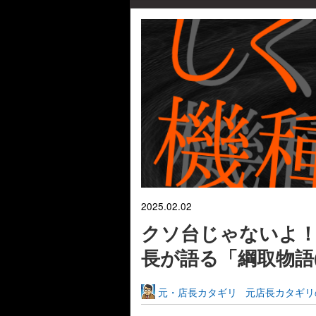
2025.02.02
クソ台じゃないよ！
長が語る「綱取物語
元・店長カタギリ
元店長カタギリ