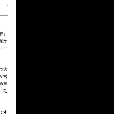
収』
舗か
ユー
つ適
が営
負担
に期
です