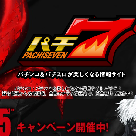
パチンコ・パチスロを楽しむための情報サイト パチ７！
新台情報から攻略情報、全国のチラシ情報まで、完全無料で配信中！