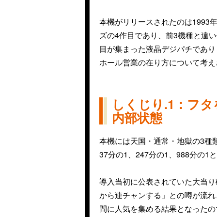
本機がリリースされたのは199
ズの4作目であり、前3機種と違
目が集まった液晶デジパチであり
ホール営業の在り方について考え
しくじり.1：フ
内部状態
本機には天国・通常・地獄の3種
37分の1、247分の1、988分
導入当初に公表されていた大当り
から連チャンする」との噂が流れ
間に人気を集める結果となったの