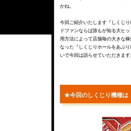
かね。
今回ご紹介いたします『しくじり
ドファンならば誰もが知る大ヒッ
用方法によって店舗毎の大きな稼
なった『しくじりホールをあぶり
いで今回は語らせていただきます
★今回のしくじり機種は