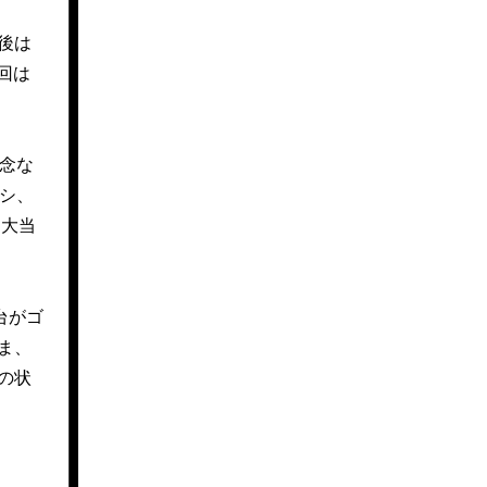
後は
回は
念な
シ、
、大当
台がゴ
ま、
の状