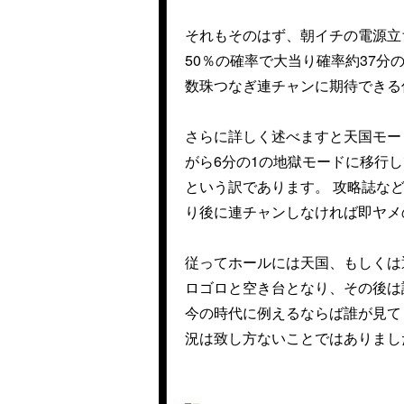
それもそのはず、朝イチの電源立
50％の確率で大当り確率約37分
数珠つなぎ連チャンに期待できる
さらに詳しく述べますと天国モー
がら6分の1の地獄モードに移行
という訳であります。 攻略誌な
り後に連チャンしなければ即ヤメ
従ってホールには天国、もしくは
ロゴロと空き台となり、その後は
今の時代に例えるならば誰が見て
況は致し方ないことではありまし