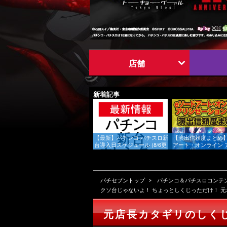
店舗
新着記事
【最新】パチンコ パチスロ新
【演出信頼度まとめ】
台導入日スケジュール (8/6更
アート・オンライン 
新)｜新台情報 & 噂まとめをお
ーション 夜空
届け
パチセブントップ
パチンコ＆パチスロコンテ
クソ台じゃないよ！ ちょっとしくじっただけ！ 元
元店長カタギリのしく