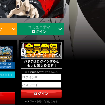
コミュニティ
ツ
ログイン
が当たる!!
×パチガブ3
 「eフィーバ
会員登録済みの方はこちらから
SEED クラ
っとみる
ホールで打ち
ーン開催
パスワードを忘れた方はこちら