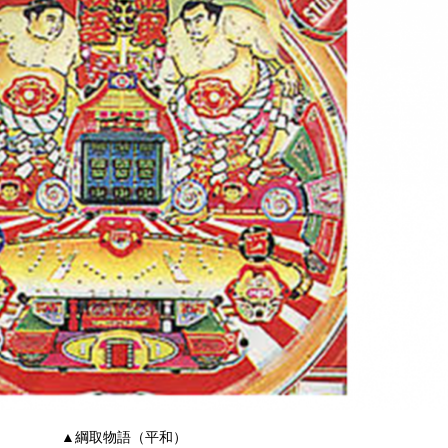
▲綱取物語（平和）