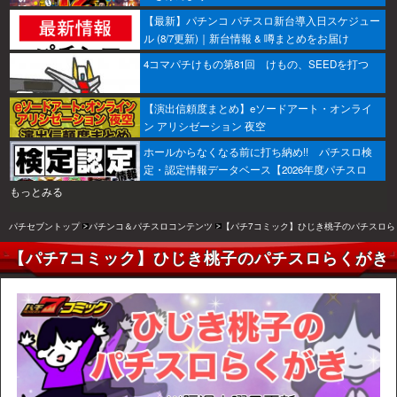
【最新】パチンコ パチスロ新台導入日スケジュー
ル (8/7更新)｜新台情報 & 噂まとめをお届け
4コマパチけもの第81回 けもの、SEEDを打つ
【演出信頼度まとめ】eソードアート・オンライ
ン アリシゼーション 夜空
ホールからなくなる前に打ち納め!! パチスロ検
定・認定情報データベース【2026年度パチスロ
版】
もっとみる
パチセブントップ
パチンコ＆パチスロコンテンツ
【パチ7コミック】ひじき桃子のパチスロら
【パチ7コミック】ひじき桃子のパチスロらくがき