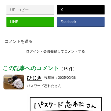
URLコピー
X
LINE
Facebook
コメントを送る
ログイン・会員登録してコメントする
この記事へのコメント
（16 件）
ひじき
投稿日：2025/02/26
パスワード忘れたさん