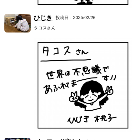
ひじき
投稿日：2025/02/26
タコスさん