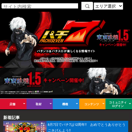
パチンコ・パチスロを楽しむための情報サイト パチ７！
新台情報から攻略情報、全国のチラシ情報まで、完全無料で配信中！
コミュニティ
店舗
取材
機種
コンテンツ
ログイン
新着記事
8月7日でパチ7は12周年!! おめでとうありがとう
ごきげんよう!!