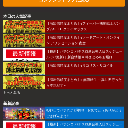
本日の人気記事
【演出信頼度まとめ】eフィーバー機動戦士ガン
ダムSEED クライマックス
【演出信頼度まとめ】eソードアート・オンライ
ン アリシゼーション 夜空
【最新】パチンコ パチスロ新台導入日スケジュー
ル (8/7更新)｜新台情報 & 噂まとめをお届け
【演出信頼度まとめ】eリコリス・リコイル
【演出信頼度まとめ】e 無職転生 ～異世界行った
ら本気だす～
もっとみる
新着記事
8月7日でパチ7は12周年!! おめでとうありがとう
ごきげんよう!!
【最新】パチンコ パチスロ新台導入日スケジュー