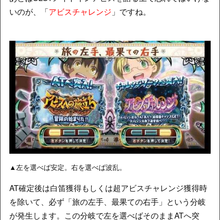
いのが、「
アビスチャレンジ
」ですね。
▲左を選べば安定。右を選べば波乱。
AT確定後は白笛獲得もしくは超アビスチャレンジ獲得時
を除いて、必ず「旅の左手、最果ての右手」という分岐
が発生します。この分岐で左を選べばそのままATへ突