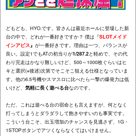
どもども、HYO.です。皆さんは最近ホールに登場した新
台の中で、どれが一番好きですか？ 僕は『
SLOTメイド
インアビス
』
が一番好きです。理由は一つ、バランスが
良い。設定1でもATの初当りが
1/287.2
と軽めで、その代
わり完走はかなり難しいけど、500～1000枚ぐらいはヒ
キと選択(※後述)次第でそこそこ狙える仕様となっていま
す。他の6.5号機やスマスロに比べたら一撃の爆発力は低
いけど、
気軽に長く遊べる台
なのです。
ただ、これは遊べる台の宿命とも言えますが、何となく
打ってしまうとダラダラして飽きやすいのも事実です。
こういう台こそ、出玉増加のチャンスを見逃さず、1G・
1STOPボタンでアツくならなくてはいけません。