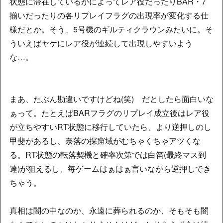
状態に滞在しているかによってレア役だったりBAR・7
揃いだったりの各リプレイフラグの出現率が変化する仕
様だとか。そう、5号機のギルティクラウンみたいに。そ
ういえばヤケにレア役が連続して出現しやすいよう
な…。
まあ、たぶん勘違いですけどね(笑) だとしたら面白いな
ぁって。たとえばBARフラグのリプレイ成立後はレア役
が立ちやすいRT状態に移行していたら、より逆押しのし
甲斐があるし、奈落の探窟域がむちゃくちゃアツくな
る。RT状態の転落契機と確率次第では白笛(最終マス到
達)が狙えるし、毎ゲームはぁはぁ言いながら逆押しでき
ちゃう。
真相は闇の中なのか、永遠に葬られるのか、そもそも闇