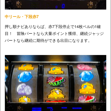
中リール・下段赤7
押し順ナビありならば、赤7下段停止で14枚ベルの1確
目！ 冒険パートなら大量ポイント獲得、継続ジャッジ
パートなら継続に期待ができる出目になります。