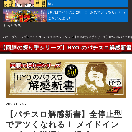
跡」
8月7日でパチ7は12周年!! おめでとうありがとう
ごきげんよう!!
もっとみる
パチセブントップ
パチンコ＆パチスロコンテンツ
【回胴の探り手シリーズ】HYO.のパチスロ
【回胴の探り手シリーズ】HYO.のパチスロ解感新書
2023.06.27
【パチスロ解感新書】全停止型
でアツくなれる！ メイドイン