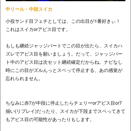
中リール・中段スイカ
小役サンド目フェチとしては、この出目が1番好きぃ！
これはスイカorアビス目です。
もしも継続ジャッジパートでこの目が出たら、スイカハ
ズレでアビス目を願いましょう。だって、ジャッジパー
ト中のアビス目は次セット継続確定だからね。ナビなし
時にこの目がズルんっとスベって停止する、あの感覚が
忘れられません。
ちなみに赤7が中段に停止したらチェリーorアビス目or7
揃い(リプレイ)だったり、スイカが下段までスベってきて
もアビス目の可能性があったりもします。