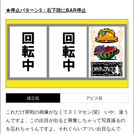
★停止パターン3：右下段にBAR停止
成立役
アビス目
これだけ実戦の画像がなくてスミマセン(笑) いや、違う
んですよ、この出目が出ると興奮しちゃって写真撮るの
を忘れちゃうんですよ。それぐらいアツい出目なんで