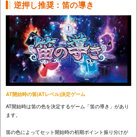
逆押し推奨：笛の導き
AT開始時の笛(ATレベル)決定ゲーム
AT開始時は笛の色を決定するゲーム「笛の導き」があり
ます。
笛の色によってセット開始時の初期ポイント振り分けが