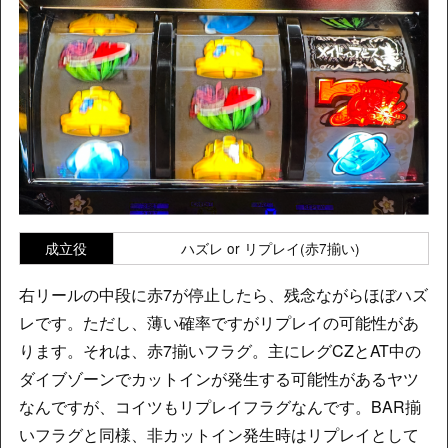
成立役
ハズレ or リプレイ(赤7揃い)
右リールの中段に赤7が停止したら、残念ながらほぼハズ
レです。ただし、薄い確率ですがリプレイの可能性があ
ります。それは、赤7揃いフラグ。主にレグCZとAT中の
ダイブゾーンでカットインが発生する可能性があるヤツ
なんですが、コイツもリプレイフラグなんです。BAR揃
いフラグと同様、非カットイン発生時はリプレイとして