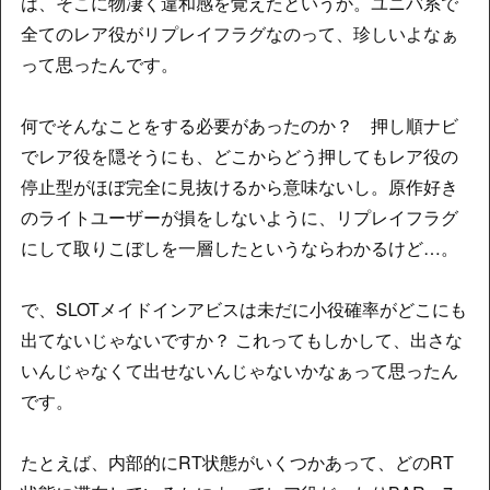
は、そこに物凄く違和感を覚えたというか。ユニバ系で
全てのレア役がリプレイフラグなのって、珍しいよなぁ
って思ったんです。
何でそんなことをする必要があったのか？ 押し順ナビ
でレア役を隠そうにも、どこからどう押してもレア役の
停止型がほぼ完全に見抜けるから意味ないし。原作好き
のライトユーザーが損をしないように、リプレイフラグ
にして取りこぼしを一層したというならわかるけど…。
で、SLOTメイドインアビスは未だに小役確率がどこにも
出てないじゃないですか？ これってもしかして、出さな
いんじゃなくて出せないんじゃないかなぁって思ったん
です。
たとえば、内部的にRT状態がいくつかあって、どのRT