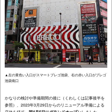
▲左の黄色い入口がスマートプレゴ池袋、右の赤い入口がプレゴ
池袋南口
かなりの検討や準備期間の後に（くわしくは記事後半を
参照）、2023年3月29日からのリニューアル準備による
店休を経て、
同4月5日にグランドオープン
しました。