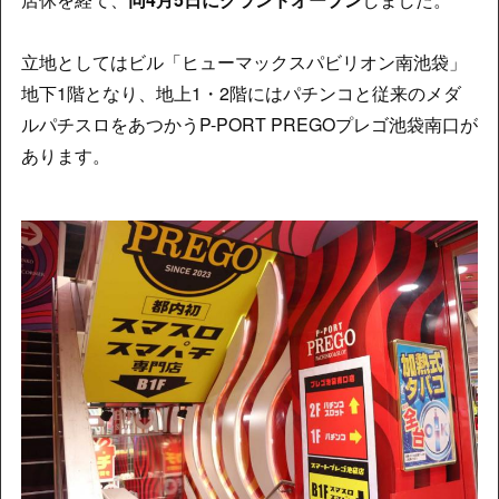
立地としてはビル「ヒューマックスパビリオン南池袋」
地下1階となり、地上1・2階にはパチンコと従来のメダ
ルパチスロをあつかうP-PORT PREGOプレゴ池袋南口が
あります。