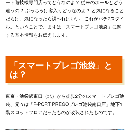
ート遊技機専門店ってどうなのよ？ 従来のホールとどう
違うの？ ぶっちゃけ客入りどうなのよ？ と気になること
だらけ。気になったら調べればいい、これがパチ7スタイ
ル。ということで、まずは「スマートプレゴ池袋」に関
する基本情報をお伝えします。
「スマートプレゴ池袋」と
は？
東京・池袋駅東口（北）から徒歩2分のスマートプレゴ池
袋、元々は「P-PORT PREGOプレゴ池袋南口店」地下1
階スロットフロアだったものが改装されたものです。