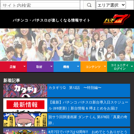
パチンコ・パチスロが楽しくなる情報サイト
コミュニティ
店舗
取材
機種
コンテンツ
ログイン
新着記事
カタギリQ 第12話 〜特別編〜
【最新】パチンコ パチスロ新台導入日スケジュー
ル (8/8更新)｜新台情報 & 噂まとめをお届け
脱サラ回胴漫画家 ダンナくん 第378回「真夏の奇
跡」
8月7日でパチ7は12周年!! おめでとうありがとう