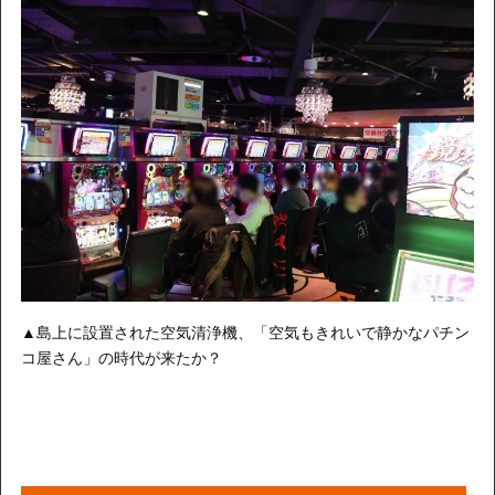
▲島上に設置された空気清浄機、「空気もきれいで静かなパチン
コ屋さん」の時代が来たか？