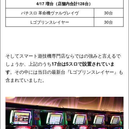
4/17 増台（店舗内合計128台）
パチスロ 革命機ヴァルヴレイヴ
30台
Lゴブリンスレイヤー
30台
そしてスマート遊技機専門店ならではの強みと言えるで
しょうか、上記のうち
17台は5スロで設置されていま
す
。その中には当日の最新台『Lゴブリンスレイヤー』も
含まれていました。