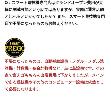
Q：スマート遊技機専門店はグランドオープン費用が大
幅に削減可能という話ではありますが、実際に通常店舗
と比べるといかがでしたか？ また、スマート遊技機専門
店で不要になったものもお教えください。
不要になったものは、自動補給設備・メダル・メダル洗
浄機・計数機・各台計数機など、主に島設備です。その
点で言えばもちろん出店費用は下がりましたが、メイン
である遊技機やその他のコンピューター設備は依然とし
て必要になります。