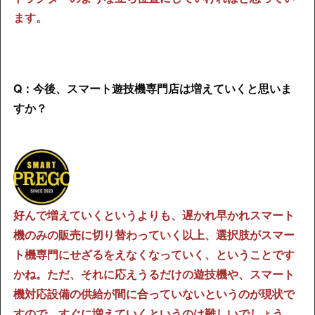
ます。
Q：今後、スマート遊技機専門店は増えていくと思いま
すか？
好んで増えていくというよりも、遅かれ早かれスマート
機のみの販売に切り替わっていく以上、選択肢がスマー
ト機専門にせざるをえなくなっていく、ということです
かね。ただ、それに応えうるだけの遊技機や、スマート
機対応設備の供給が間に合っていないというのが現状で
すので、すぐに増えていくというのは難しいでしょう