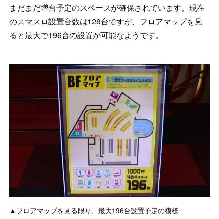
まだまだ増台予定のスペースが確保されています。現在
のスマスロ設置台数は128台ですが、フロアマップを見
ると最大で196台の設置が可能なようです。
▲フロアマップを見る限り、最大196台設置予定の模様