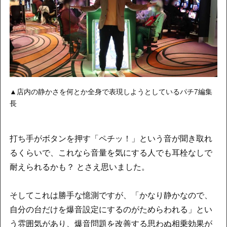
▲店内の静かさを何とか全身で表現しようとしているパチ7編集
長
打ち手がボタンを押す「ペチッ！」という音が聞き取れ
るくらいで、これなら音量を気にする人でも耳栓なしで
耐えられるかも？ とさえ思いました。
そしてこれは勝手な憶測ですが、「かなり静かなので、
自分の台だけを爆音設定にするのがためらわれる」とい
う雰囲気があり、爆音問題を改善する思わぬ相乗効果が