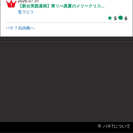
2026.07.31
【新台実践漫画】東リべ真夏のメリークリス...
兎ラビト
5
6
パチ７自由帳へ
パチ7について