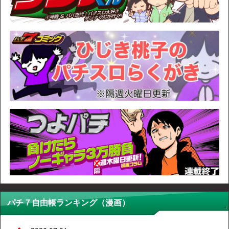
パチ７自由帳ランキング（漫画）