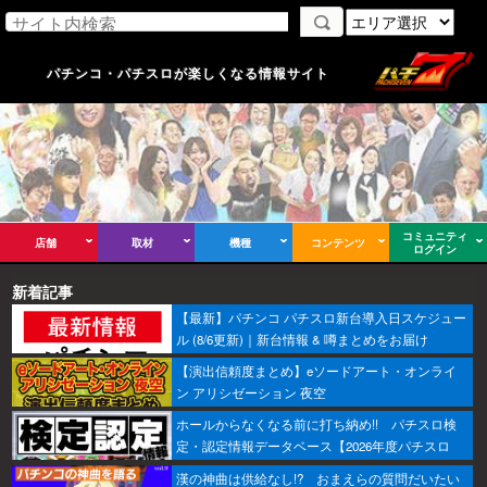
パチンコ・パチスロが楽しくなる情報サイト
コミュニティ
店舗
取材
機種
コンテンツ
ログイン
新着記事
【最新】パチンコ パチスロ新台導入日スケジュー
ル (8/6更新)｜新台情報 & 噂まとめをお届け
【演出信頼度まとめ】eソードアート・オンライ
ン アリシゼーション 夜空
ホールからなくなる前に打ち納め!! パチスロ検
定・認定情報データベース【2026年度パチスロ
版】
漢の神曲は供給なし!? おまえらの質問だいたい