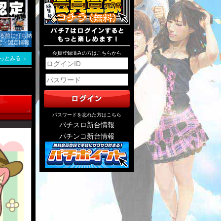
る前に打ち納
検定・認定情報
26年度パチ
会員登録済みの方はこちらから
っとみる
パスワードを忘れた方はこちら
パチスロ新台情報
パチンコ新台情報