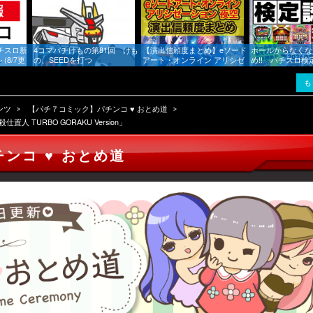
チスロ新
4コマパチけもの第81回 けも
【演出信頼度まとめ】eソード
ホールからなくな
(8/7更
の、SEEDを打つ
アート・オンライン アリシゼ
め!! パチスロ
まとめをお
ーション 夜空
データベース【20
スロ版】
も
ンツ
【パチ７コミック】パチンコ ♥ おとめ道
人 TURBO GORAKU Version」
ンコ ♥ おとめ道