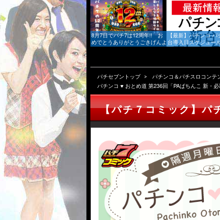
8月7日でパチ7は12周年!! お
【最新】パチンコ パ
めでとうありがとうごきげんよ
台導入日スケジュール 
う!!
新)｜新台情報 & 噂
届け
パチセブントップ
パチンコ＆パチスロコンテ
パチンコ ♥ おとめ道 第236回「PAぱちんこ 新・必殺仕置
【パチ７コミック】パチ