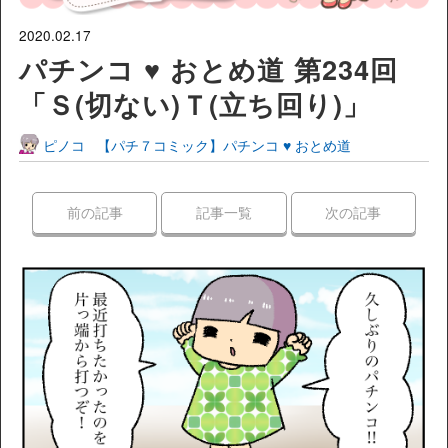
2020.02.17
パチンコ ♥ おとめ道 第234回
「Ｓ(切ない)Ｔ(立ち回り)」
ピノコ
【パチ７コミック】パチンコ ♥ おとめ道
前の記事
記事一覧
次の記事