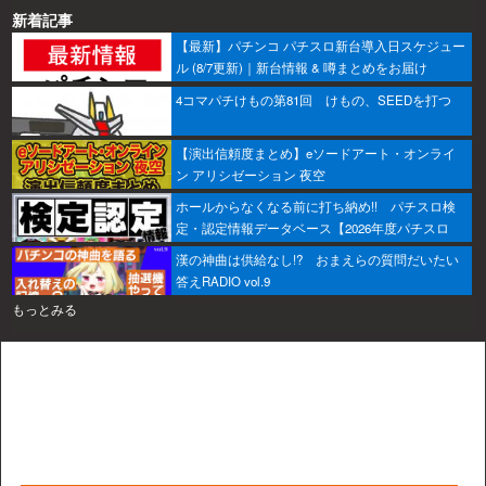
新着記事
【最新】パチンコ パチスロ新台導入日スケジュー
ル (8/7更新)｜新台情報 & 噂まとめをお届け
4コマパチけもの第81回 けもの、SEEDを打つ
【演出信頼度まとめ】eソードアート・オンライ
ン アリシゼーション 夜空
ホールからなくなる前に打ち納め!! パチスロ検
定・認定情報データベース【2026年度パチスロ
版】
漢の神曲は供給なし!? おまえらの質問だいたい
答えRADIO vol.9
もっとみる