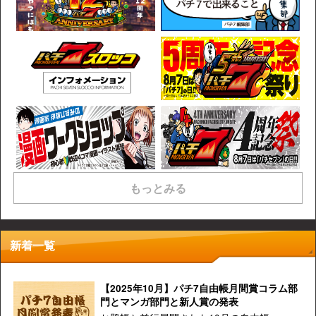
もっとみる
新着一覧
【2025年10月】パチ7自由帳月間賞コラム部
門とマンガ部門と新人賞の発表