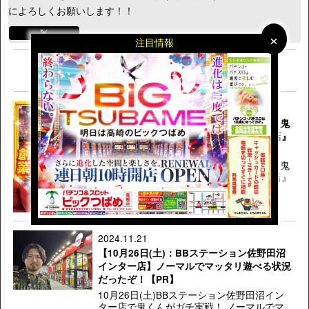
によろしくお願いします！！
×
×
注目情報
4
5
6
7
8
2024.11.27
【12/1(日)】一番舘グループ創業35周年!! 鬼
マスクは『東久留米店』『所沢小手指台店』
『東所沢店』を調査！
12月1日(日)一番舘グループ創業35周年！ 鬼
マスクは『東久留米店』『所沢小手指台店』
『東所沢店』の3店舗を突撃調査だ！
ホル調~パチ7ホール調査隊~
2024.11.21
【10月26日(土)：BBステーション佐野田沼
インター店】ノーマルでマッタリ遊べる状況
だったぞ！【PR】
10月26日(土)BBステーション佐野田沼イン
ター店で鬼くんがガチ実戦！ ノーマルでマ