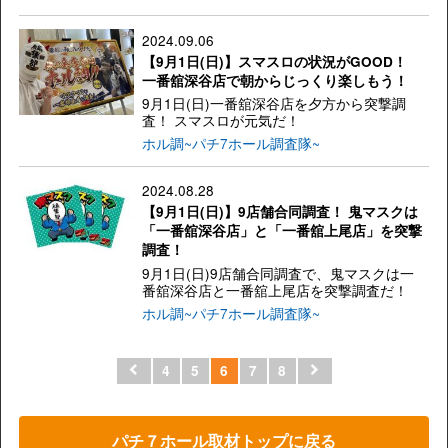
2024.09.06
【9月1日(日)】スマスロの状況がGOOD！
一番舘深谷店で朝からじっくり楽しもう！
9月1日(日)一番舘深谷店を夕方から突撃調
査！ スマスロが元気だ！
ホル調~パチ7ホール調査隊~
2024.08.28
【9月1日(日)】9店舗合同調査！ 鬼マスクは
「一番舘深谷店」と「一番舘上尾店」を突撃
調査！
9月1日(日)9店舗合同調査で、鬼マスクは一
番舘深谷店と一番舘上尾店を突撃調査だ！
ホル調~パチ7ホール調査隊~
4
5
6
7
8
パチ７ホール取材トップに戻る