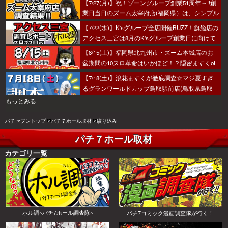
【7/27(月)】祝！ゾーングループ創業51周年～!!創
業日当日のズーム太宰府店(福岡県）は、シンプル
におすすめから攻めるのがベター！あとはヒキ！
【7/22(水)】K'sグループ全店開催BUZZ！旗艦店の
アクセス三宮は8月のK'sグループ創業日に向けて
着々とミッション進行中～！
【8/15(土)】福岡県北九州市・ズーム本城店のお
盆期間の10スロ革命はいかほど！？隠密ますくof
ちゅうが潜入調査へ！
【7/18(土)】浪花ますくが徹底調査☆マジ夏すぎ
るグランワールドカップ鳥取駅前店(鳥取県鳥取
市)の調査結果☆
もっとみる
パチセブントップ
パチ７ホール取材
絞り込み
パチ７ホール取材
カテゴリ一覧
ホル調~パチ7ホール調査隊~
パチ7コミック漫画調査隊が行く！