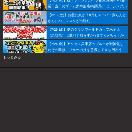
【7/27(月)】祝！ゾーングループ創業51周年～!!創
業日当日のズーム太宰府店(福岡県）は、シンプル
におすすめから攻めるのがベター！あとはヒキ！
【8/15 (土)】お盆に奴が!? 8月もスーパー夢らんど
さんにぺこマスクが出現だ！
【7/26(日)】夏のグランワールドカップ米子店
（鳥取県）は夏バテ知らずか!?ますくofちゅうが
調査してきたで～！
【7/24(金)】アクセス兵庫店のブルーが獣神化し
たその時は、ブルーの技を意識して立ち回ろう
ぞ！
もっとみる