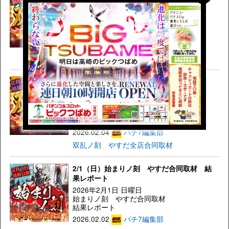
結果レポート
2025年2月22日 日曜日
双乱ノ刻 やすだ全店合同取材
結果レポート
2026.02.25
パチ7編集部
双乱ノ刻 やすだ全店合同取材
2/2（月）双乱ノ刻 やすだ全店合同取材
結果レポート
2025年2月2日 月曜日
双乱ノ刻 やすだ全店合同取材
結果レポート
2026.02.04
パチ7編集部
双乱ノ刻 やすだ全店合同取材
2/1（日）始まりノ刻 やすだ合同取材 結
果レポート
2026年2月1日 日曜日
始まりノ刻 やすだ合同取材
結果レポート
2026.02.02
パチ7編集部