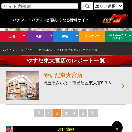
パチンコ・パチスロが楽しくなる情報サイト
コミュニティ
店舗
取材
機種
コンテンツ
ログイン
パチセブントップ
パチ７ホール取材
やすだ東大宮店のレポート一覧
やすだ東大宮店のレポート一覧
やすだ東大宮店
埼玉県さいたま市見沼区東大宮5-3-6
1
2
3
4
5
×
×
2/22（日）双乱ノ刻 やすだ全店合同取材
注目情報