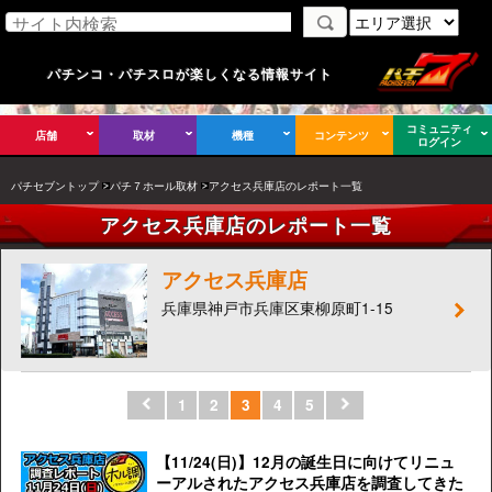
パチンコ・パチスロが楽しくなる情報サイト
コミュニティ
店舗
取材
機種
コンテンツ
ログイン
パチセブントップ
パチ７ホール取材
アクセス兵庫店のレポート一覧
アクセス兵庫店のレポート一覧
アクセス兵庫店
兵庫県神戸市兵庫区東柳原町1-15
1
2
3
4
5
【11/24(日)】12月の誕生日に向けてリニュ
ーアルされたアクセス兵庫店を調査してきた