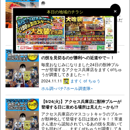
件
×
×
12月に誕生日を控えるアクセス兵庫店が11
本日の地域のチラシ
月8日にリニューアルオープン！誕生日に向
けてマスコットキャラの獣神ブルーがどれだ
け暴れてくるのか調査してきたで～！
2024.12.06
ますく of ちゅう
ホル調~パチ7ホール調査隊~
【10/24(木)】アクセス兵庫店は獣神ブルー
の技を見切るのが勝利への近道やで～！
毎度おなじみになりました24日の獣神ブル
ーが登場するアクセス兵庫店をますくofちゅ
うが調査してきました～！
2024.11.11
ますく of ちゅう
ホル調~パチ7ホール調査隊~
【9/24(火)】アクセス兵庫店に獣神ブルーが
登場する日に攻める場所は見えた～かも!?
アクセス兵庫店のマスコットキャラのブルー
が獣神化して登場する日は攻めドキ！！常連
さん達から認知されているあの技を見抜いて
立ち回れば…。ますくofちゅうが調査してき