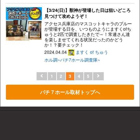
【3/24(日)】獣神が登場した日は狙いどころ
見つけて攻めようぞ！
アクセス兵庫店のマスコットキャラのブルー
が登場する日を、いつものようにますくofち
ゅうと2匹で調査したきたで～！常連さん達
を楽しませてくれる状況だったのかどう
か！？要チェック！
2024.04.04
ますく of ちゅう
ホル調~パチ7ホール調査隊~
1
2
3
4
5
パチ７ホール取材トップへ