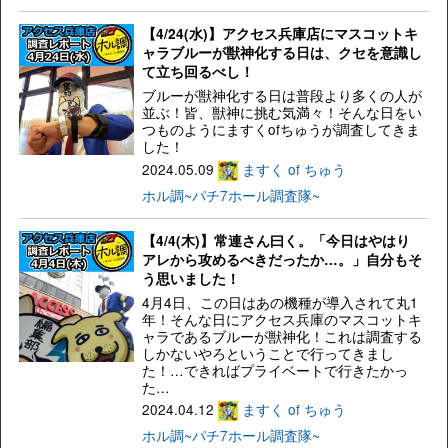
【4/24(水)】アクセス兵庫店にマスコットキ
ャラブルーが獣神化する日は、クセを意識し
て立ち回るべし！
ブルーが獣神化する日は普段より多くの人が
並ぶ！皆、獣神に挑む気満々！そんな日をい
つものようにますくofちゅうが調査してきま
した！
2024.05.09
ますく of ちゅう
ホル調~パチ7ホール調査隊~
【4/4(木)】常連さん曰く。「今日はやはり
アレから攻めるべきだったか…。」自分もそ
う思いました！
4月4日、この日はあの機種が導入されて丸1
年！そんな日にアクセス兵庫のマスコットキ
ャラであるブルーが獣神化！これは調査する
しかないやろということで行ってきまし
た！…できればプライベートで行きたかっ
た…
2024.04.12
ますく of ちゅう
ホル調~パチ7ホール調査隊~