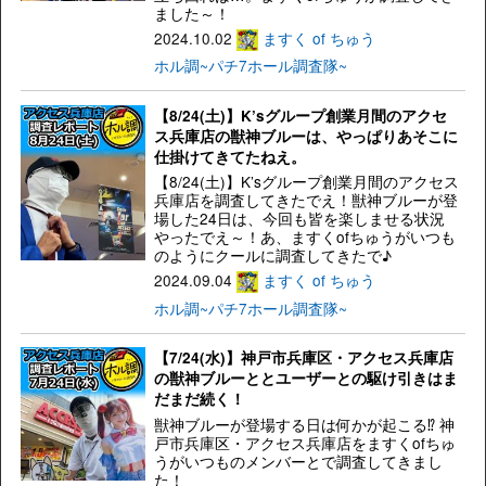
ました～！
2024.10.02
ますく of ちゅう
ホル調~パチ7ホール調査隊~
【8/24(土)】K’sグループ創業月間のアクセ
ス兵庫店の獣神ブルーは、やっぱりあそこに
仕掛けてきてたねえ。
【8/24(土)】K’sグループ創業月間のアクセス
兵庫店を調査してきたでえ！獣神ブルーが登
場した24日は、今回も皆を楽しませる状況
やったでえ～！あ、ますくofちゅうがいつも
のようにクールに調査してきたで♪
2024.09.04
ますく of ちゅう
ホル調~パチ7ホール調査隊~
【7/24(水)】神戸市兵庫区・アクセス兵庫店
の獣神ブルーととユーザーとの駆け引きはま
だまだ続く！
獣神ブルーが登場する日は何かが起こる⁉ 神
戸市兵庫区・アクセス兵庫店をますくofちゅ
うがいつものメンバーとで調査してきまし
た！