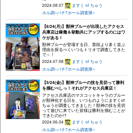
2024.08.07
ますく of ちゅう
ホル調~パチ7ホール調査隊~
【6/24(月)】獣神ブルーが出現したアクセス
兵庫店は稼働＆挙動共にアップするのにはワ
ケがある！
獣神ブルーが登場する日、普段より多く並ぶ
理由を探るべくいつもトリオで調査してきた
で～！
2024.07.08
ますく of ちゅう
ホル調~パチ7ホール調査隊~
【5/24(金)】獣神ブルーの技を見切って勝利
を掴むべしっ！それがアクセス兵庫店！
アクセス兵庫店のマスコットキャラのブルー
が獣神化する日を、いつものようにますくof
ちゅうが調査してきました！獣神の技を見切
って遊びに来ていた皆様は勝利を掴むことが
できたのか!?
2024.06.04
ますく of ちゅう
ホル調~パチ7ホール調査隊~