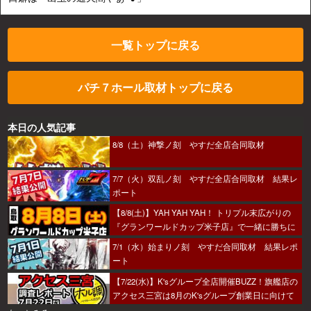
一覧トップに戻る
パチ７ホール取材トップに戻る
本日の人気記事
8/8（土）神撃ノ刻 やすだ全店合同取材
7/7（火）双乱ノ刻 やすだ全店合同取材 結果レ
ポート
【8/8(土)】YAH YAH YAH！ トリプル末広がりの
『グランワールドカップ米子店』で一緒に勝ちに
行こうか～！
7/1（水）始まりノ刻 やすだ合同取材 結果レポ
ート
【7/22(水)】K'sグループ全店開催BUZZ！旗艦店の
アクセス三宮は8月のK'sグループ創業日に向けて
着々とミッション進行中～！