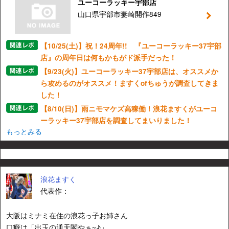
ユーコーラッキー宇部店
山口県宇部市妻崎開作849
【10/25(土)】祝！24周年!! 『ユーコーラッキー37宇部
店』の周年日は何もかもがド派手だった！
【9/23(火)】ユーコーラッキー37宇部店は、オススメか
ら攻めるのがオススメ！ますくofちゅうが調査してきま
した！
【8/10(日)】雨ニモマケズ高稼働！浪花ますくがユーコ
ーラッキー37宇部店を調査してまいりました！
もっとみる
浪花ますく
代表作：
大阪はミナミ在住の浪花っ子お姉さん
口癖は「出玉の通天閣やぁ~♪」