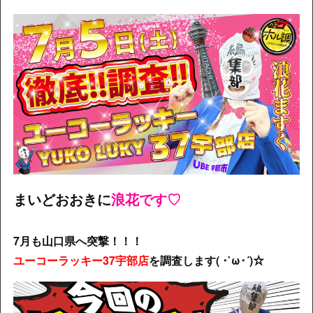
まいどおおきに
浪花です♡
7月も山口県へ突撃！！！
ユーコーラッキー37宇部店
を調査します( ･`ω･´)☆