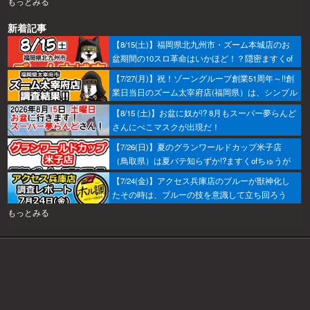
もっとみる
新着記事
【8/15(土)】福岡県北九州市・ズーム本城店のお
盆期間の10スロ革命はいかほど！？隠密ますくof
ちゅうが潜入調査へ！
【7/27(月)】祝！ゾーングループ創業51周年～!!創
業日当日のズーム太宰府店(福岡県）は、シンプル
におすすめから攻めるのがベター！あとはヒキ！
【8/15 (土)】お盆に奴が!? 8月もスーパー夢らんど
さんにぺこマスクが出現だ！
【7/26(日)】夏のグランワールドカップ米子店
（鳥取県）は夏バテ知らずか!?ますくofちゅうが
調査してきたで～！
【7/24(金)】アクセス兵庫店のブルーが獣神化し
たその時は、ブルーの技を意識して立ち回ろう
ぞ！
もっとみる