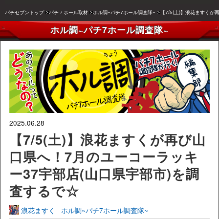
パチセブントップ
パチ７ホール取材
ホル調~パチ7ホール調査隊~
【7/5(土)】浪花ますく
ホル調~パチ7ホール調査隊~
2025.06.28
【7/5(土)】浪花ますくが再び山
口県へ！7月のユーコーラッキ
ー37宇部店(山口県宇部市)を調
査するで☆
浪花ますく
ホル調~パチ7ホール調査隊~