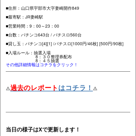
■住所：山口県宇部市大字妻崎開作849
■最寄駅：JR妻崎駅
■営業時間：9：00～23：00
■台数：パチンコ643台 / パチスロ560台
■貸し玉：パチンコ[4][1] /パチスロ
[1000円/46枚] [500円/90枚]
■入場ルール：抽選入場
8：３０整理券配布
8：４５抽選
その他詳細情報はコチラをクリック！
過去のレポート
はコチラ！
⚠️
⚠️
当日の様子はXで更新します！