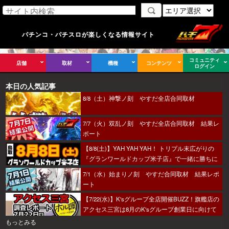
パチンコ・パチスロが楽しくなる情報サイト
コミュニティ
店舗
取材
機種
コンテンツ
ログイン
本日の人気記事
8/8（土）神撃ノ刻 やすだ全店合同取材
7/7（火）双乱ノ刻 やすだ全店合同取材 結果レ
ポート
【8/8(土)】YAH YAH YAH！ トリプル末広がりの
『グランワールドカップ米子店』で一緒に勝ちに
行こうか～！
7/1（水）始まりノ刻 やすだ合同取材 結果レポ
ート
【7/22(水)】K'sグループ全店開催BUZZ！旗艦店の
アクセス三宮は8月のK'sグループ創業日に向けて
着々とミッション進行中～！
もっとみる