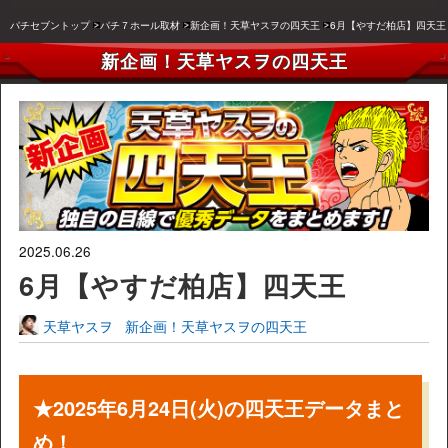
パチセブントップ
パチ７ホール取材
新企画！天草ヤスヲの四天王
6月【やすだ柏店】四天王
新企画！天草ヤスヲの四天王
2025.06.26
6月【やすだ柏店】四天王
天草ヤスヲ
新企画！天草ヤスヲの四天王
★2025年6月24日(火)の四天王データまと
め！