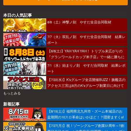
本日の人気記事
8/8（土）神撃ノ刻 やすだ全店合同取材
7/7（火）双乱ノ刻 やすだ全店合同取材 結果レ
ポート
【8/8(土)】YAH YAH YAH！ トリプル末広がりの
『グランワールドカップ米子店』で一緒に勝ちに
行こうか～！
7/1（水）始まりノ刻 やすだ合同取材 結果レポ
ート
【7/22(水)】K'sグループ全店開催BUZZ！旗艦店の
アクセス三宮は8月のK'sグループ創業日に向けて
着々とミッション進行中～！
もっとみる
新着記事
【8/15(土)】福岡県北九州市・ズーム本城店のお
盆期間の10スロ革命はいかほど！？隠密ますくof
ちゅうが潜入調査へ！
【7/27(月)】祝！ゾーングループ創業51周年～!!創