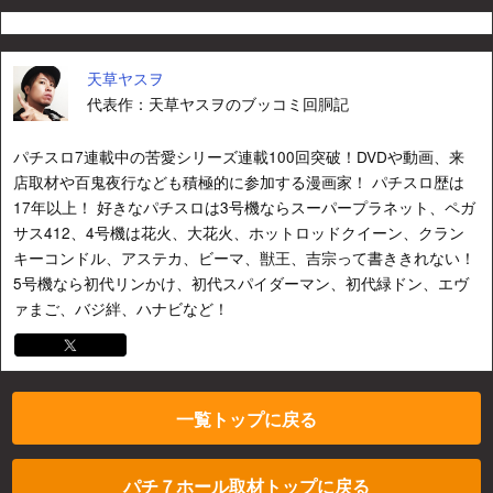
天草ヤスヲ
代表作：天草ヤスヲのブッコミ回胴記
パチスロ7連載中の苦愛シリーズ連載100回突破！DVDや動画、来
店取材や百鬼夜行なども積極的に参加する漫画家！ パチスロ歴は
17年以上！ 好きなパチスロは3号機ならスーパープラネット、ペガ
サス412、4号機は花火、大花火、ホットロッドクイーン、クラン
キーコンドル、アステカ、ビーマ、獣王、吉宗って書ききれない！
5号機なら初代リンかけ、初代スパイダーマン、初代緑ドン、エヴ
ァまご、バジ絆、ハナビなど！
一覧トップに戻る
パチ７ホール取材トップに戻る