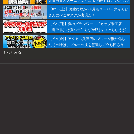
業日当日のズーム太宰府店(福岡県）は、シンプル
におすすめから攻めるのがベター！あとはヒキ！
【8/15 (土)】お盆に奴が!? 8月もスーパー夢らんど
さんにぺこマスクが出現だ！
【7/26(日)】夏のグランワールドカップ米子店
（鳥取県）は夏バテ知らずか!?ますくofちゅうが
調査してきたで～！
【7/24(金)】アクセス兵庫店のブルーが獣神化し
たその時は、ブルーの技を意識して立ち回ろう
ぞ！
もっとみる