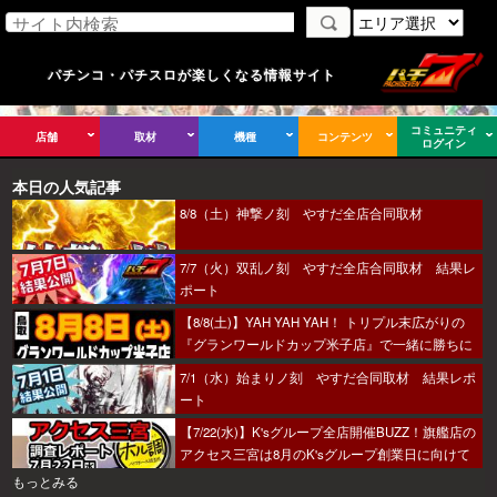
パチンコ・パチスロが楽しくなる情報サイト
コミュニティ
店舗
取材
機種
コンテンツ
ログイン
本日の人気記事
8/8（土）神撃ノ刻 やすだ全店合同取材
7/7（火）双乱ノ刻 やすだ全店合同取材 結果レ
ポート
【8/8(土)】YAH YAH YAH！ トリプル末広がりの
『グランワールドカップ米子店』で一緒に勝ちに
行こうか～！
7/1（水）始まりノ刻 やすだ合同取材 結果レポ
ート
【7/22(水)】K'sグループ全店開催BUZZ！旗艦店の
アクセス三宮は8月のK'sグループ創業日に向けて
着々とミッション進行中～！
もっとみる