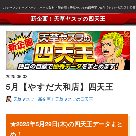
パチセブントップ
パチ７ホール取材
新企画！天草ヤスヲの四天王
5月【やすだ大和店】四天
新企画！天草ヤスヲの四天王
2025.06.03
5月【やすだ大和店】四天王
天草ヤスヲ
新企画！天草ヤスヲの四天王
★2025年5月29日(木)の四天王データまと
め！