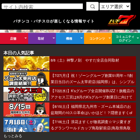
パチンコ・パチスロが楽しくなる情報サイト
コミュニティ
店舗
取材
機種
コンテンツ
ログイン
本日の人気記事
8/8（土）神撃ノ刻 やすだ全店合同取材
【7/27(月)】祝！ゾーングループ創業51周年～!!創
業日当日のズーム太宰府店(福岡県）は、シンプル
におすすめから攻めるのがベター！あとはヒキ！
【7/22(水)】K'sグループ全店開催BUZZ！旗艦店の
アクセス三宮は8月のK'sグループ創業日に向けて
着々とミッション進行中～！
【8/15(土)】福岡県北九州市・ズーム本城店のお
盆期間の10スロ革命はいかほど！？隠密ますくof
ちゅうが潜入調査へ！
【7/18(土)】浪花ますくが徹底調査☆マジ夏すぎ
るグランワールドカップ鳥取駅前店(鳥取県鳥取
市)の調査結果☆
もっとみる