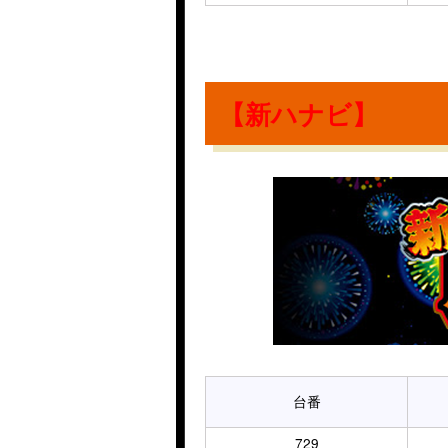
【新ハナビ】
台番
729