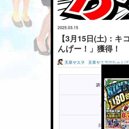
2025.03.15
【3月15日(土)：
んげー！」獲得！
天草ヤスヲ
天草ヤスヲのちゅんげ
調査ホール
調査日
並び人数