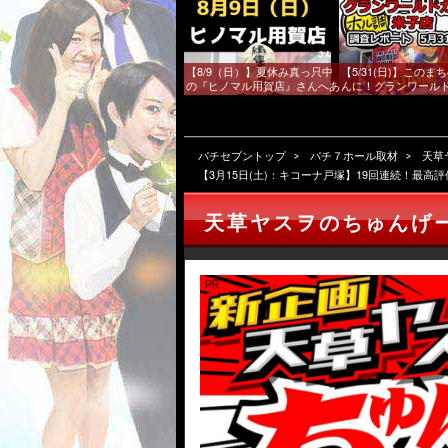
【8/9（日）】夏休み真っ只中
【5/31(日)】このま
の『ヒノマル用賀店』さんへあ
んに！グランワール
しのマスクが出撃！
子店（鳥取県）に遊
ト発見！？
パチセブントップ
パチ７ホール取材
天草
【3月15日(土)：キコーナ戸塚】19回連続！最高
天草ヤスヲのちゅんげ