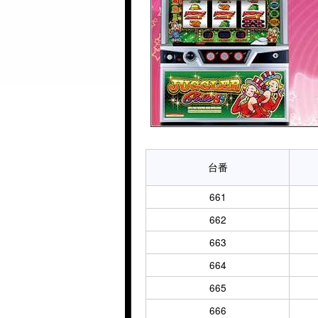
台番
661
662
663
664
665
666