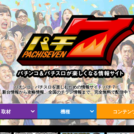
パチンコ・パチスロを楽しむための情報サイト パチ７！
新台情報から攻略情報、全国のチラシ情報まで、完全無料で配信中！
取材
機種
コンテン