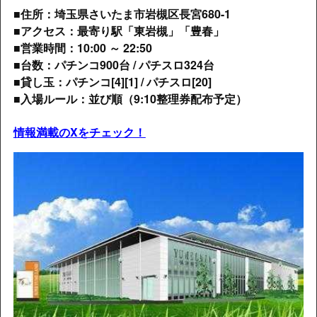
■住所：埼玉県さいたま市岩槻区長宮680-1
■アクセス：最寄り駅「東岩槻」「豊春」
■営業時間：10:00 ～ 22:50
■台数：パチンコ900台 / パチスロ324台
■貸し玉：パチンコ[4][1] /
パチスロ[20]
■入場ルール：並び順（9:10整理券配布予定）
情報満載のXをチェック！