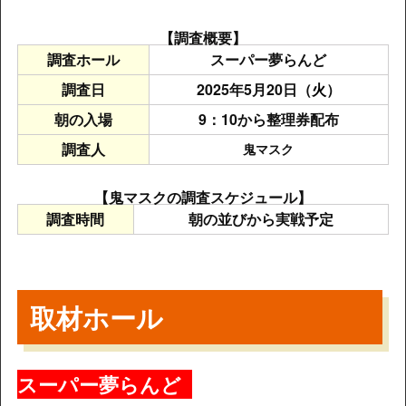
【調査概要】
調査ホール
スーパー夢らんど
調査日
2025年5月20日（
火
）
朝の入場
9：10から整理券配布
調査人
鬼マスク
【鬼マスクの調査スケジュール】
調査時間
朝の並びから実戦予定
取材ホール
スーパー夢らんど