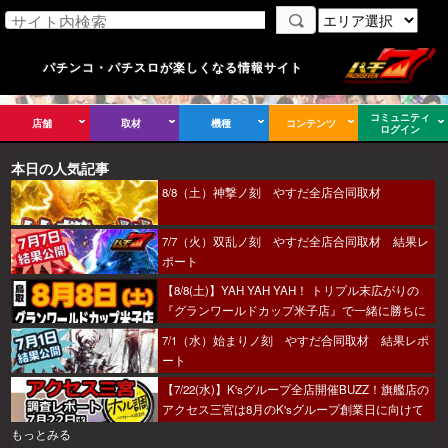
パチンコ・パチスロが楽しくなる情報サイト
コミュニティ
店舗
取材
機種
コンテンツ
ログイン
本日の人気記事
8/8（土）神撃ノ刻 やすだ全店合同取材
7/7（火）双乱ノ刻 やすだ全店合同取材 結果レ
ポート
【8/8(土)】YAH YAH YAH！ トリプル末広がりの
『グランワールドカップ米子店』で一緒に勝ちに
行こうか～！
7/1（水）始まりノ刻 やすだ合同取材 結果レポ
ート
【7/22(水)】K'sグループ全店開催BUZZ！旗艦店の
アクセス三宮は8月のK'sグループ創業日に向けて
着々とミッション進行中～！
もっとみる