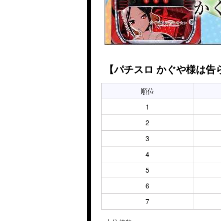
【パチスロ かぐや様は告
順位
1
2
3
4
5
6
7