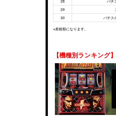
28
パチ
29
30
パチス
※差枚順になります。
【機種別ランキング