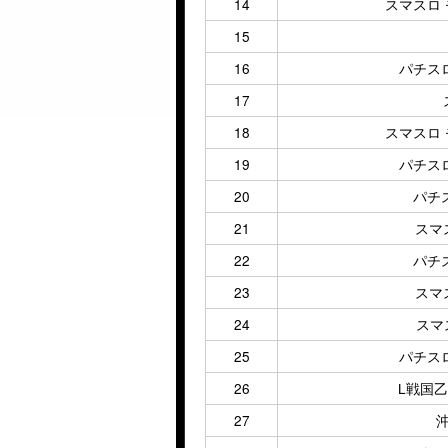
14
スマスロ
15
16
パチス
17
18
スマスロ
19
パチス
20
パチ
21
スマ
22
パチ
23
スマ
24
スマ
25
パチス
26
L戦国
27