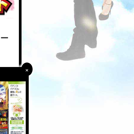
ラー
×
×