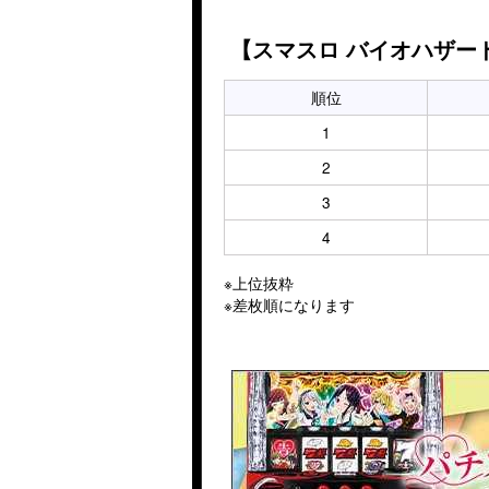
【スマスロ バイオハザー
順位
1
2
3
4
※上位抜粋
※差枚順になります