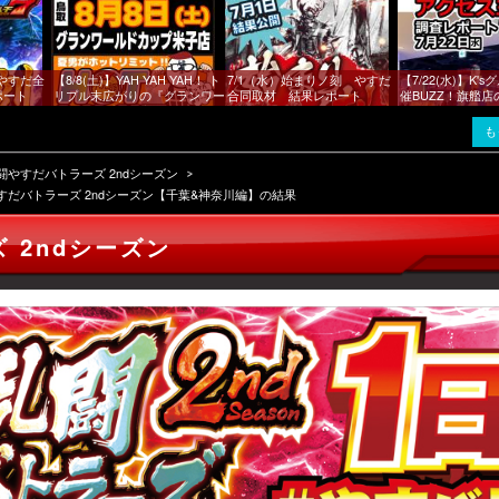
 やすだ全
【8/8(土)】YAH YAH YAH！ ト
7/1（水）始まりノ刻 やすだ
【7/22(水)】K'
ポート
リプル末広がりの『グランワー
合同取材 結果レポート
催BUZZ！旗艦
ルドカップ米子店』で一緒に勝
宮は8月のK'sグ
ちに行こうか～！
向けて着々とミッ
も
～！
闘やすだバトラーズ 2ndシーズン
すだバトラーズ 2ndシーズン【千葉&神奈川編】の結果
 2ndシーズン