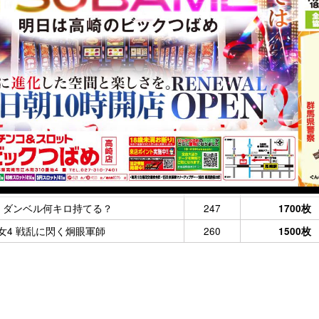
機種名
台番
差枚（約
スロ からくりサーカス
254
7250枚
ロ かぐや様は告らせたい
251
7050枚
ToLOVEるダークネス
245
3500枚
スーパーブラックジャック
213
3450枚
イムジャグラーEX
239
3350枚
スロ からくりサーカス
218
3350枚
イムジャグラーEX
231
2000枚
イムジャグラーEX
238
1900枚
ロ ダンベル何キロ持てる？
247
1700枚
女4 戦乱に閃く炯眼軍師
260
1500枚