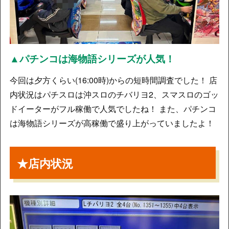
▲パチンコは海物語シリーズが人気！
今回は夕方くらい(16:00時)からの短時間調査でした！ 店
内状況はパチスロは沖スロのチバリヨ2、スマスロのゴッ
ドイーターがフル稼働で人気でしたね！ また、パチンコ
は海物語シリーズが高稼働で盛り上がっていましたよ！
★店内状況