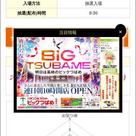
抽選入場
入場方法
9:30
抽選(配布)時間
×
×
注目情報
★鬼マスク
目線の調査結果！
一言結論
スマスロ、沖スロが人気！ パチンコも盛り
がっていたぞ！