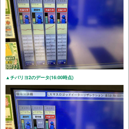
▲チバリヨ2のデータ(16:00時点)