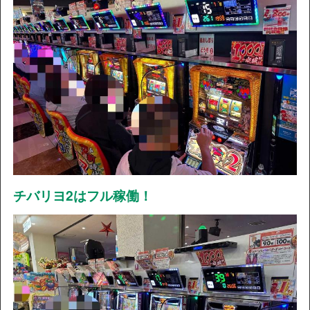
チバリヨ2はフル稼働！