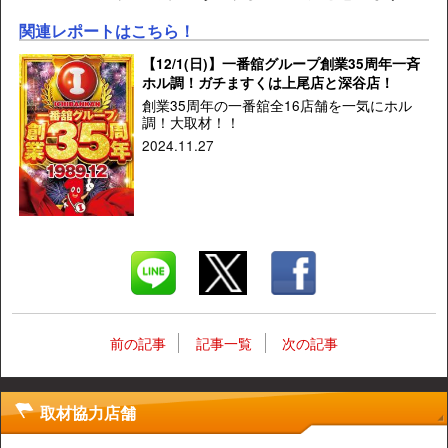
関連レポートはこちら！
【12/1(日)】一番舘グループ創業35周年一斉
ホル調！ガチますくは上尾店と深谷店！
創業35周年の一番舘全16店舗を一気にホル
調！大取材！！
2024.11.27
前の記事
記事一覧
次の記事
取材協力店舗