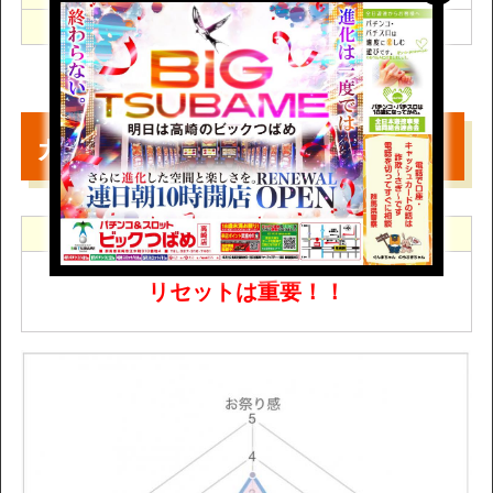
朝9:30
抽選(配布)時間
ガチますくの調査結果！
一言結論
リセットは重要！！