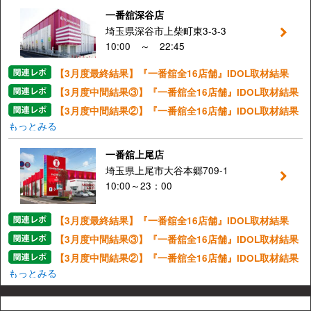
一番舘深谷店
埼玉県深谷市上柴町東3-3-3
10:00 ～ 22:45
【3月度最終結果】『一番舘全16店舗』IDOL取材結果
【3月度中間結果③】『一番舘全16店舗』IDOL取材結果
【3月度中間結果②】『一番舘全16店舗』IDOL取材結果
もっとみる
一番舘上尾店
埼玉県上尾市大谷本郷709-1
10:00～23：00
【3月度最終結果】『一番舘全16店舗』IDOL取材結果
【3月度中間結果③】『一番舘全16店舗』IDOL取材結果
【3月度中間結果②】『一番舘全16店舗』IDOL取材結果
もっとみる