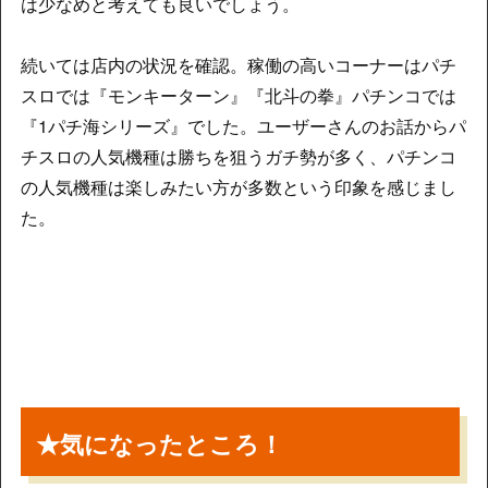
は少なめと考えても良いでしょう。
続いては店内の状況を確認。稼働の高いコーナーはパチ
スロでは『モンキーターン』『北斗の拳』パチンコでは
『1パチ海シリーズ』でした。ユーザーさんのお話からパ
チスロの人気機種は勝ちを狙うガチ勢が多く、パチンコ
の人気機種は楽しみたい方が多数という印象を感じまし
た。
★気になったところ！