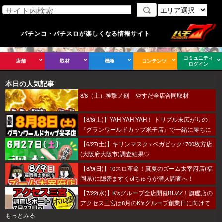
パチンコ・パチスロが楽しくなる情報サイト
コミュニティ
店舗
取材
機種
コンテンツ
ログイン
本日の人気記事
8/8（土）神撃ノ刻 やすだ全店合同取材
【8/8(土)】YAH YAH YAH！ トリプル末広がりの
『グランワールドカップ米子店』で一緒に勝ちに
行こうか～！
【6/27(土)】キリンマスク♀ベガビック1700枚方店
(大阪府大阪市)調査結果♡
【8/9(日)】10スロ革命！真夏のズーム太宰府店(福
岡県)に隠密ますくofちゅうが潜入調査へ！
【7/22(水)】K'sグループ全店開催BUZZ！旗艦店の
アクセス三宮は8月のK'sグループ創業日に向けて
着々とミッション進行中～！
もっとみる