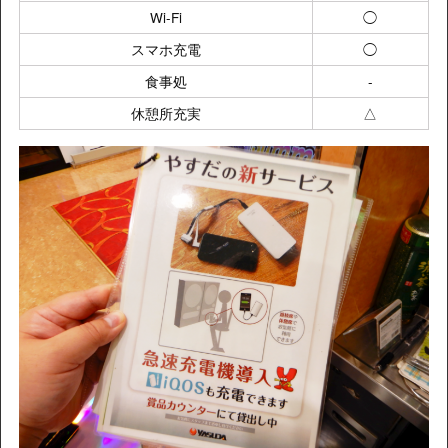
Wi-Fi
◯
スマホ充電
◯
食事処
-
休憩所充実
△