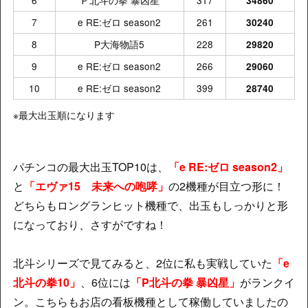
6
Ｐ北斗の拳 暴凶星
317
34860
7
e RE:ゼロ season2
261
30240
8
P大海物語5
228
29820
9
e RE:ゼロ season2
266
29060
10
e RE:ゼロ season2
399
28740
※最大出玉順になります
パチンコの最大出玉TOP10は、
「e RE:ゼロ season2」
と
「エヴァ15 未来への咆哮」
の2機種が目立つ形に！
どちらもロングランヒット機種で、出玉もしっかりと形
になっており、さすがですね！
北斗シリーズで見てみると、2位に私も実戦していた
「e
北斗の拳10」
、6位には
「P北斗の拳 暴凶星」
がランクイ
ン。こちらもお店の看板機種として稼働していましたの