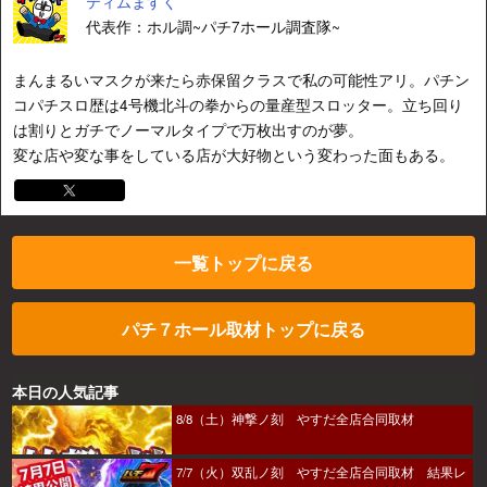
ティムますく
代表作：ホル調~パチ7ホール調査隊~
まんまるいマスクが来たら赤保留クラスで私の可能性アリ。パチン
コパチスロ歴は4号機北斗の拳からの量産型スロッター。立ち回り
は割りとガチでノーマルタイプで万枚出すのが夢。
変な店や変な事をしている店が大好物という変わった面もある。
一覧トップに戻る
パチ７ホール取材トップに戻る
本日の人気記事
8/8（土）神撃ノ刻 やすだ全店合同取材
7/7（火）双乱ノ刻 やすだ全店合同取材 結果レ