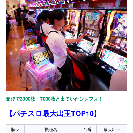
並びで3000枚・7000枚と出ていたシンフォ！
【パチスロ最大出玉TOP10】
順位
機種名
台番
最大出玉