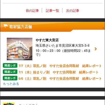
前の記事
記事一覧
次の記事
取材協力店舗
やすだ東大宮店
埼玉県さいたま市見沼区東大宮5-3-6
10：00～23：00（遊技時間22：45ま
で）
7/7（火）双乱ノ刻 やすだ全店合同取材 結果レポート
7/1（水）始まりノ刻 やすだ合同取材 結果レポート
6/6（土）双乱ノ刻 やすだ全店合同取材 結果レポート
もっとみる