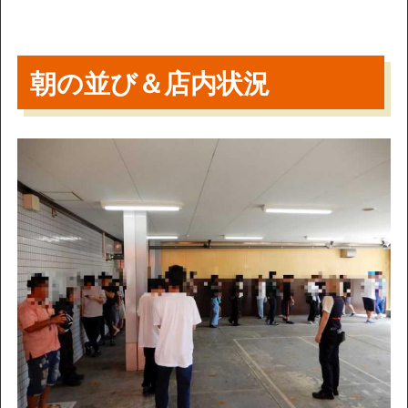
朝の並び＆店内状況