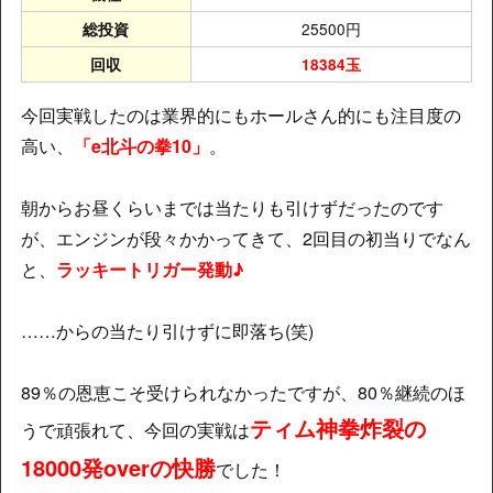
25500円
総投資
回収
18384玉
今回実戦したのは業界的にもホールさん的にも注目度の
高い、
「e北斗の拳10」
。
朝からお昼くらいまでは当たりも引けずだったのです
が、エンジンが段々かかってきて、2回目の初当りでなん
と、
ラッキートリガー発動♪
……からの当たり引けずに即落ち(笑)
89％の恩恵こそ受けられなかったですが、80％継続のほ
ティム神拳炸裂の
うで頑張れて、今回の実戦は
18000発overの快勝
でした！