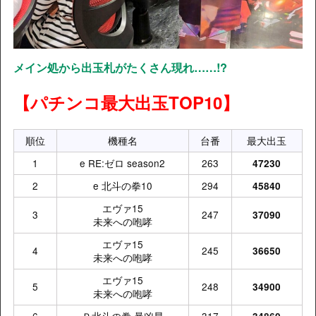
メイン処から出玉札がたくさん現れ……!?
【パチンコ最大出玉TOP10】
順位
機種名
台番
最大出玉
1
e RE:ゼロ season2
263
47230
2
e 北斗の拳10
294
45840
エヴァ15
3
247
37090
未来への咆哮
エヴァ15
4
245
36650
未来への咆哮
エヴァ15
5
248
34900
未来への咆哮