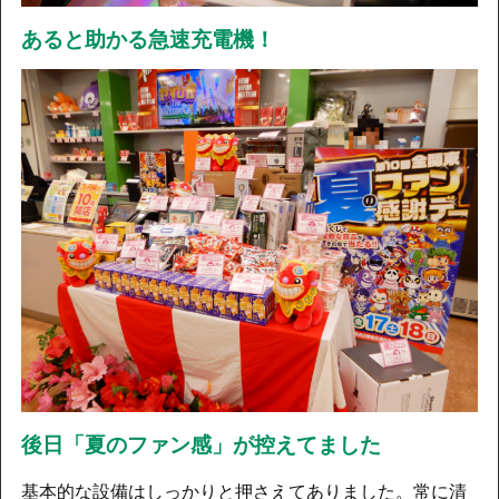
あると助かる急速充電機！
後日「夏のファン感」が控えてました
基本的な設備はしっかりと押さえてありました。常に清