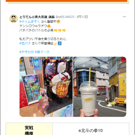
実戦
e北斗の拳10
機種