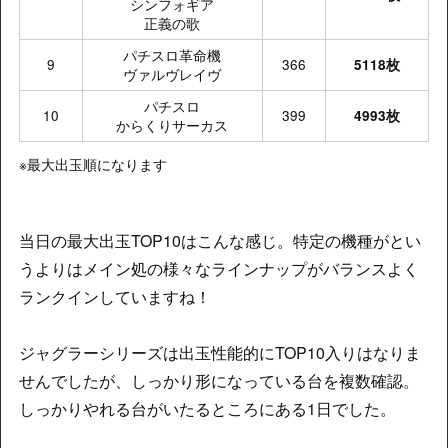
シンフォギア
正義の歌
パチスロ革命機
9
366
5118枚
ヴァルヴレイヴ
パチスロ
10
399
4993枚
からくりサーカス
※最大出玉順になります
当日の最大出玉TOP10はこんな感じ。特定の機種がとい
うよりはメイン処の様々なラインナップがバランスよく
ランクインしていますね！
ジャグラーシリーズは出玉性能的にTOP10入りはなりま
せんでしたが、しっかり形になっている台を複数確認。
しっかりやれる台がいたるところにある1日でした。