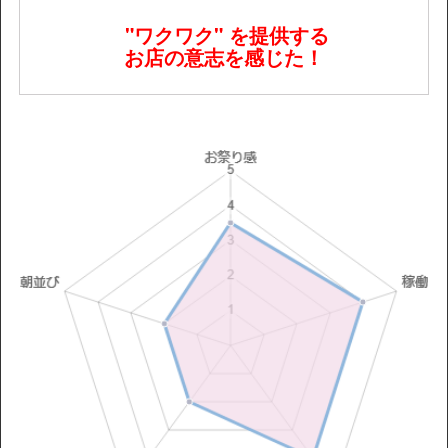
"ワクワク" を提供する
お店の意志を感じた！