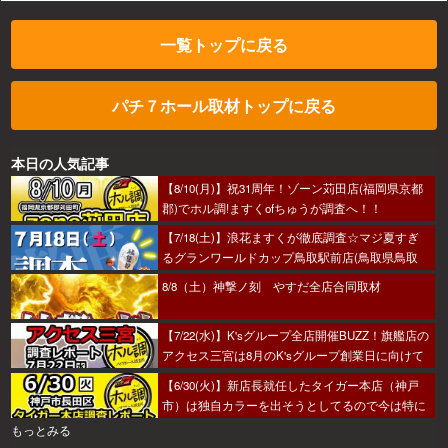
一覧トップに戻る
パチ７ホール取材トップに戻る
本日の人気記事
【8/10(月)】祝31周年！ゾーン苅田店(福岡県京都
郡)でホル調!ますくofちゅうが調査へ！！
【7/18(土)】浪花ますくが徹底調査☆マジ夏すぎ
るグランワールドカップ鳥取駅前店(鳥取県鳥取
市)の調査結果☆
8/8（土）神撃ノ刻 やすだ全店合同取材
【7/22(水)】K'sグループ全店開催BUZZ！旗艦店の
アクセス三宮は8月のK'sグループ創業日に向けて
着々とミッション進行中～！
【6/30(火)】新店長就任したタイガー本店（神戸
市）は独自カラーを出そうとしてるので今は特に
狙い目か！？
もっとみる