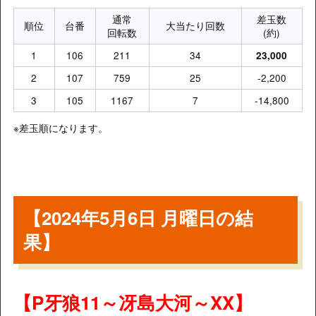
通常
差玉数
順位
台番
大当たり回数
回転数
(約)
1
106
211
34
23,000
2
107
759
25
-2,200
3
105
1167
7
-14,800
※差玉順になります。
【2024年5月6日 月曜日の結
果】
【P牙狼11～冴島大河～XX】