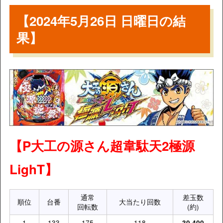
【2024年5月26日 日曜日の結
果】
【P大工の源さん超韋駄天2極源
LighT】
通常
差玉数
順位
台番
大当たり回数
回転数
(約)
1
133
175
118
30,400