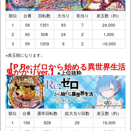
順位
台番
回転数
大当り
初当り
差玉数（約）
1
58
1351
93
7
24,000
2
60
508
24
2
1,000
3
59
1209
6
2
-16,000
※差玉順になります。
【
P Re:ゼロから始める異世界生活
鬼がかりver.
】
※上位抜粋
順位
台番
通常回転数
総大当り回数
差玉数（約）
1
156
828
29
16,000