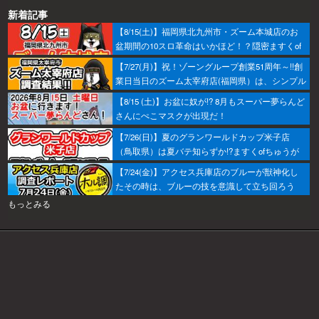
新着記事
【8/15(土)】福岡県北九州市・ズーム本城店のお
盆期間の10スロ革命はいかほど！？隠密ますくof
ちゅうが潜入調査へ！
【7/27(月)】祝！ゾーングループ創業51周年～!!創
業日当日のズーム太宰府店(福岡県）は、シンプル
におすすめから攻めるのがベター！あとはヒキ！
【8/15 (土)】お盆に奴が!? 8月もスーパー夢らんど
さんにぺこマスクが出現だ！
【7/26(日)】夏のグランワールドカップ米子店
（鳥取県）は夏バテ知らずか!?ますくofちゅうが
調査してきたで～！
【7/24(金)】アクセス兵庫店のブルーが獣神化し
たその時は、ブルーの技を意識して立ち回ろう
ぞ！
もっとみる