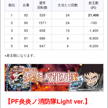
通常
差玉数
順位
台番
大当たり回数
回転数
(約)
1
92
529
24
21,400
2
90
1571
24
-100
3
93
658
10
-1,400
4
91
686
4
-8,900
5
94
647
4
-9,200
※差玉順になります。
【
PF炎炎ノ消防隊Light ver.
】