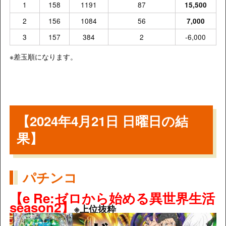
1
158
1191
87
15,500
2
156
1084
56
7,000
3
157
384
2
-6,000
※差玉順になります。
【2024年4月21日 日曜日の結
果】
パチンコ
【e Re:ゼロから始める異世界生活
season2】
※上位抜粋