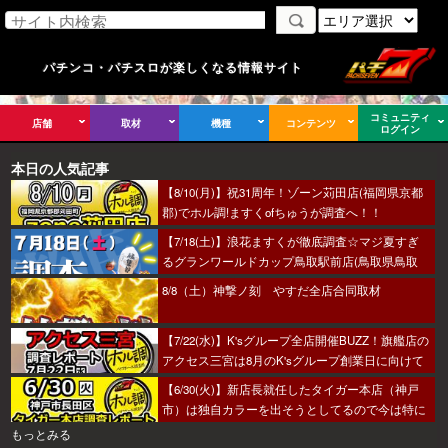
パチンコ・パチスロが楽しくなる情報サイト
コミュニティ
店舗
取材
機種
コンテンツ
ログイン
本日の人気記事
【8/10(月)】祝31周年！ゾーン苅田店(福岡県京都
郡)でホル調!ますくofちゅうが調査へ！！
【7/18(土)】浪花ますくが徹底調査☆マジ夏すぎ
るグランワールドカップ鳥取駅前店(鳥取県鳥取
市)の調査結果☆
8/8（土）神撃ノ刻 やすだ全店合同取材
【7/22(水)】K'sグループ全店開催BUZZ！旗艦店の
アクセス三宮は8月のK'sグループ創業日に向けて
着々とミッション進行中～！
【6/30(火)】新店長就任したタイガー本店（神戸
市）は独自カラーを出そうとしてるので今は特に
狙い目か！？
もっとみる