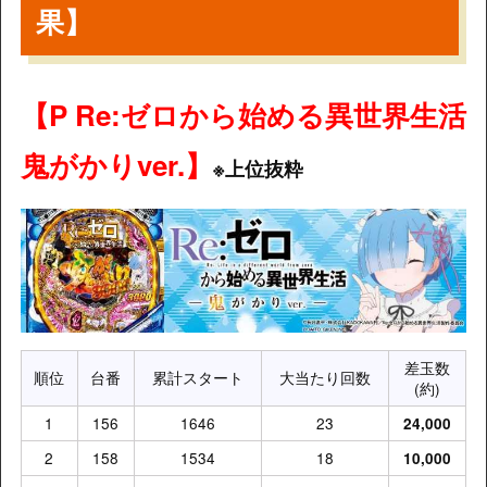
果】
【P Re:ゼロから始める異世界生活
鬼がかりver.】
※上位抜粋
差玉数
順位
台番
累計スタート
大当たり回数
(約)
1
156
1646
23
24,000
2
158
1534
18
10,000