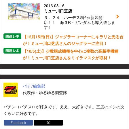
2016.03.16
ミュー川口芝店
３．２４ ハーデス増台×新装開
店！！ 海３R・ガンダムも導入致しま
す！
【12月15日(日)】ジャグラーコーナーにキラリと光る台
が！ミュー川口芝店さんのジャグラーに注目！
【10/5(土)】少数構成機種を中心に複数の高勝率機種
が！ミュー川口芝店さんをミイラマスクが取材！
パチ7編集部
代表作：ゆるゆる調査隊
パチンコパチスロが好きです。ええ、大好きです。三度のメシの次
くらいに好きです。