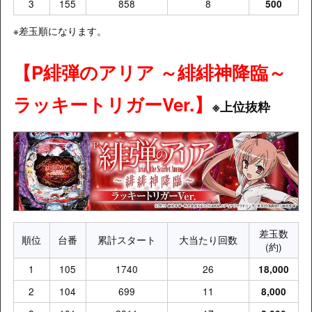
3
155
858
8
500
※差玉順になります。
【P緋弾のアリア ～緋緋神降臨～
ラッキートリガーVer.】
※上位抜粋
差玉数
順位
台番
累計スタート
大当たり回数
(約)
1
105
1740
26
18,000
2
104
699
11
8,000