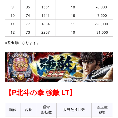
9
95
1554
18
-6,000
10
74
1441
16
-7,500
11
77
1864
11
-20,000
12
73
2257
10
-31,000
※差玉順になります。
【P北斗の拳 強敵 LT】
通常
差玉数
順位
台番
大当たり回数
回転数
(約)