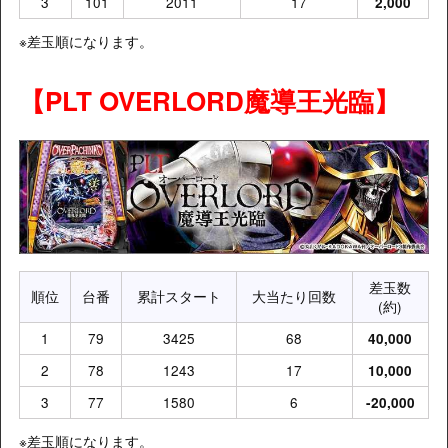
3
101
2011
17
2,000
※差玉順になります。
【PLT OVERLORD魔導王光臨】
差玉数
順位
台番
累計スタート
大当たり回数
(約)
1
79
3425
68
40,000
2
78
1243
17
10,000
3
77
1580
6
-20,000
※差玉順になります。