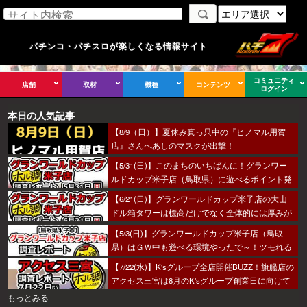
パチンコ・パチスロが楽しくなる情報サイト
コミュニティ
店舗
取材
機種
コンテンツ
ログイン
本日の人気記事
【8/9（日）】夏休み真っ只中の『ヒノマル用賀
店』さんへあしのマスクが出撃！
【5/31(日)】このまちのいちばんに！グランワー
ルドカップ米子店（鳥取県）に遊べるポイント発
見！？
【6/21(日)】グランワールドカップ米子店の大山
ドル箱タワーは標高だけでなく全体的には厚みが
あった～！
【5/3(日)】グランワールドカップ米子店（鳥取
県）はＧＷ中も遊べる環境やったで～！ツモれる
人が羨まし…あ、なんでもないっす。
【7/22(水)】K'sグループ全店開催BUZZ！旗艦店の
アクセス三宮は8月のK'sグループ創業日に向けて
着々とミッション進行中～！
もっとみる