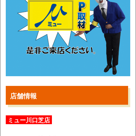
店舗情報
ミュー川口芝店