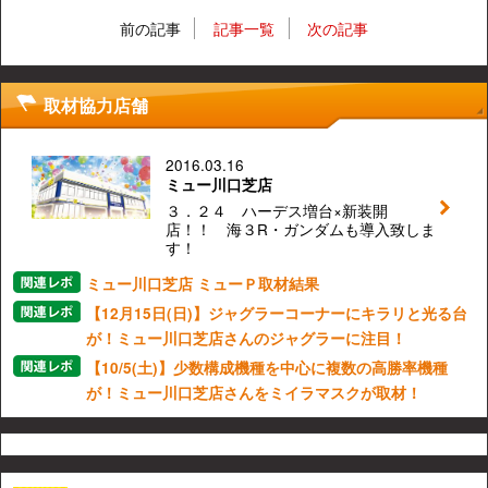
前の記事
記事一覧
次の記事
取材協力店舗
2016.03.16
ミュー川口芝店
３．２４ ハーデス増台×新装開
店！！ 海３R・ガンダムも導入致しま
す！
ミュー川口芝店 ミューＰ取材結果
【12月15日(日)】ジャグラーコーナーにキラリと光る台
が！ミュー川口芝店さんのジャグラーに注目！
【10/5(土)】少数構成機種を中心に複数の高勝率機種
が！ミュー川口芝店さんをミイラマスクが取材！