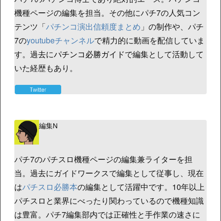
機種ページの編集を担当。その他にパチ7の人気コン
テンツ「
パチンコ演出信頼度まとめ
」の制作や、パチ
7の
youtubeチャンネル
で精力的に動画を配信していま
す。過去に
パチンコ必勝ガイド
で編集として活動して
いた経歴もあり。
編集N
パチ7のパチスロ機種ページの編集兼ライターを担
当。過去にガイドワークスで編集として従事し、現在
は
パチスロ必勝本
の編集として活躍中です。10年以上
パチスロと業界にべったり関わっているので機種知識
は豊富。パチ7編集部内では正確性と手作業の速さに