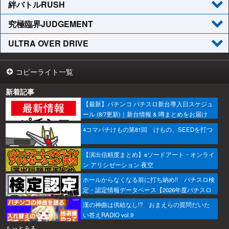
絆バトルRUSH
究極臨界JUDGEMENT
ULTRA OVER DRIVE
コピーライト一覧
新着記事
【最新】パチンコ パチスロ新台導入日スケジュ
ール (8/7更新)｜新台情報 & 噂まとめをお届け
4コマパチけもの第81回 けもの、SEEDを打つ
【演出信頼度まとめ】eソードアート・オンライ
ン アリシゼーション 夜空
ホールからなくなる前に打ち納め!! パチスロ検
定・認定情報データベース【2026年度パチスロ
版】
漢の神曲は供給なし!? おまえらの質問だいた
い答えRADIO vol.9
もっとみる