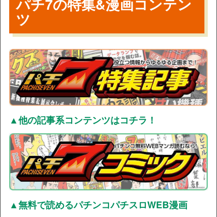
パチ7の特集&漫画コンテン
ツ
▲他の記事系コンテンツはコチラ！
▲無料で読めるパチンコパチスロWEB漫画