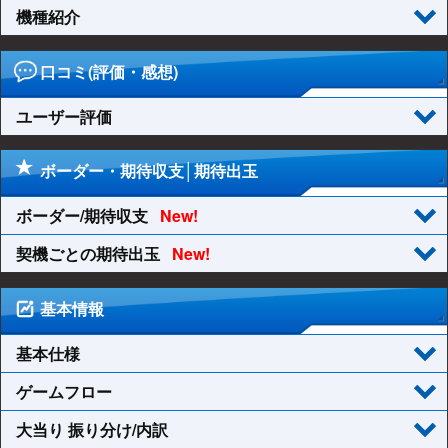
機種紹介
口コミ(評価・感想)
ユーザー評価
ボーダー・期待収支│期待出玉
ボーダー/期待収支
New!
契機ごとの期待出玉
New!
基本情報
基本仕様
ゲームフロー
大当り 振り分け/内訳