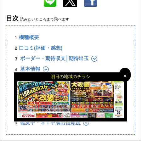
目次
読みたいところまで飛べます
機種概要
口コミ(評価・感想)
ボーダー・期待収支│期待出玉
基本情報
×
×
明日の地域のチラシ
遊タイム
信頼度・設定差
通常時演出信頼度
リーチ信頼度
確変中・ＳＴ中演出信頼度