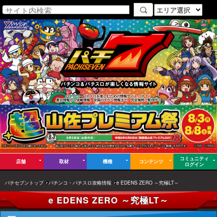
パチンコ・パチスロを楽しむための情報サイト パチ７！
新台情報から攻略情報、全国のチラシ情報まで、完全無料で配信中！
コミュニティ
店舗
取材
機種
コンテンツ
ログイン
パチセブントップ
パチンコ・パチスロ攻略情報
e EDENS ZERO ～究極LT～
e EDENS ZERO ～究極LT～