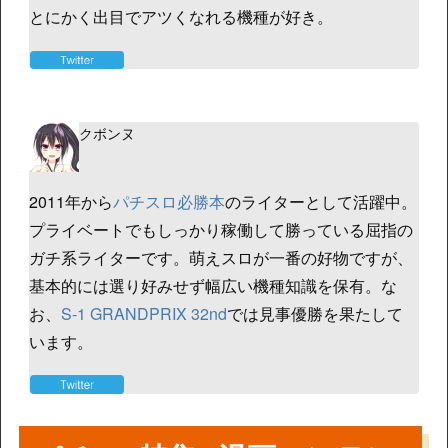
とにかく出目でアツくなれる機種が好き。
クボンヌ
2011年から
パチスロ必勝本
のライターとして活躍中。
プライベートでもしっかり稼働して勝っている屈指の
ガチ系ライターです。萌えスロが一番の好物ですが、
基本的には選り好みせず幅広い機種知識を保有。な
お、
S-1 GRANDPRIX 32nd
では見事優勝を果たして
います。