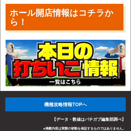
ホール開店情報はコチラか
ら！
機種攻略情報TOPへ
【データ・数値はパチガブ編集部調べ】
※掲載内容は実際の挙動を保証するものではありません。