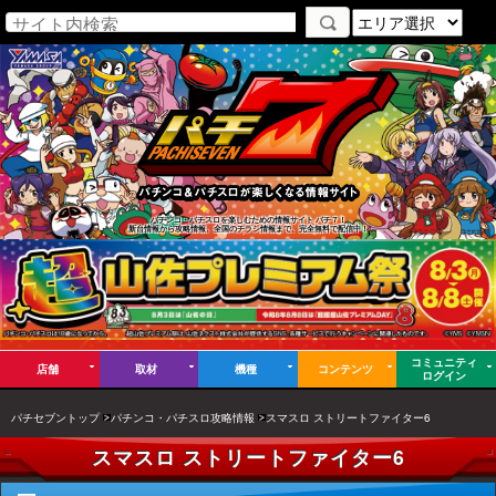
パチンコ・パチスロを楽しむための情報サイト パチ７！
新台情報から攻略情報、全国のチラシ情報まで、完全無料で配信中！
コミュニティ
店舗
取材
機種
コンテンツ
ログイン
パチセブントップ
パチンコ・パチスロ攻略情報
スマスロ ストリートファイター6
スマスロ ストリートファイター6