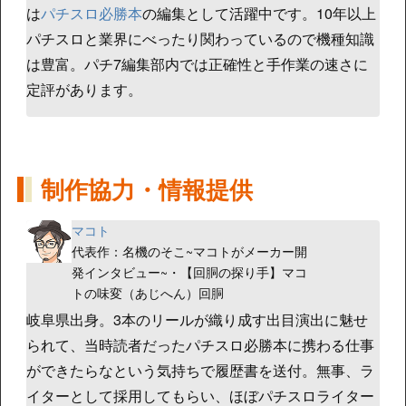
は
パチスロ必勝本
の編集として活躍中です。10年以上
パチスロと業界にべったり関わっているので機種知識
は豊富。パチ7編集部内では正確性と手作業の速さに
定評があります。
制作協力・情報提供
マコト
代表作：名機のそこ~マコトがメーカー開
発インタビュー~・【回胴の探り手】マコ
トの味変（あじへん）回胴
岐阜県出身。3本のリールが織り成す出目演出に魅せ
られて、当時読者だったパチスロ必勝本に携わる仕事
ができたらなという気持ちで履歴書を送付。無事、ラ
イターとして採用してもらい、ほぼパチスロライター