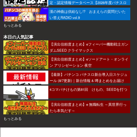
定・認定情報データベース【2026年度パチスロ
版】
漢の神曲は供給なし!? おまえらの質問だいた
い答えRADIO vol.9
もっとみる
本日の人気記事
【演出信頼度まとめ】eフィーバー機動戦士ガン
ダムSEED クライマックス
【演出信頼度まとめ】eソードアート・オンライ
ン アリシゼーション 夜空
【最新】パチンコ パチスロ新台導入日スケジュ
ール (8/7更新)｜新台情報 & 噂まとめをお届け
4コマパチけもの第81回 けもの、SEEDを打つ
【演出信頼度まとめ】e 無職転生 ～異世界行っ
たら本気だす～
もっとみる