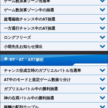
ゲーム数加算ゾーン当選率
ゲーム数加算ゾーン中の抽選
超電磁砲チャンス中のAT抽選
一方通行チャンス中のAT抽選
ロングフリーズ
小萌先生お知らせ演出
RT・AT・ART解析
チャンス役成立時のガブリエルバトル当選率
AT中のモードと規定ゲーム数振り分け
ガブリエルバトル中の勝利抽選
神の右席バトル中の勝利抽選
報酬の配列テーブル