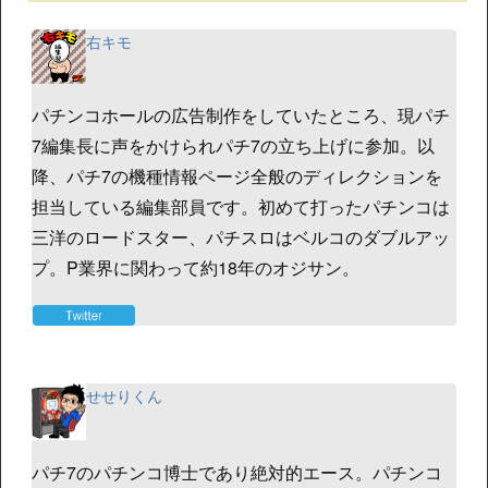
右キモ
パチンコホールの広告制作をしていたところ、現パチ
7編集長に声をかけられパチ7の立ち上げに参加。以
降、パチ7の機種情報ページ全般のディレクションを
担当している編集部員です。初めて打ったパチンコは
三洋のロードスター、パチスロはベルコのダブルアッ
プ。P業界に関わって約18年のオジサン。
せせりくん
パチ7のパチンコ博士であり絶対的エース。パチンコ