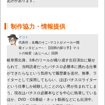
定評があります。
制作協力・情報提供
マコト
代表作：名機のそこ~マコトがメーカー開
発インタビュー~・【回胴の探り手】マコ
トの味変（あじへん）回胴
岐阜県出身。3本のリールが織り成す出目演出に魅せ
られて、当時読者だったパチスロ必勝本に携わる仕事
ができたらなという気持ちで履歴書を送付。無事、ラ
イターとして採用してもらい、ほぼパチスロライター
という仕事しか経験したことのない男が生まれてしま
う。現在はパチスロ必勝本などを中心に執筆している
ほか、DVD・CS番組・ネット動画などにも出演中。