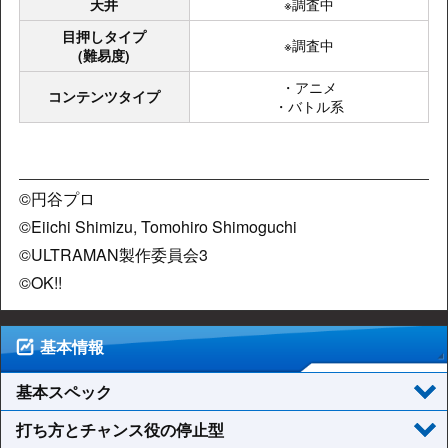
※調査中
天井
目押しタイプ
※調査中
(難易度)
・アニメ
コンテンツタイプ
・バトル系
©円谷プロ
©Eiichi Shimizu, Tomohiro Shimoguchi
©ULTRAMAN製作委員会3
©OK!!
基本情報
基本スペック
打ち方とチャンス役の停止型