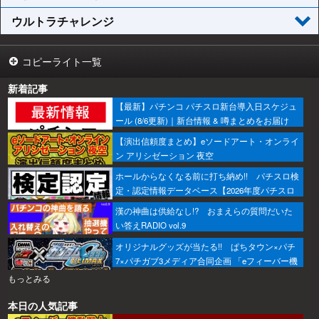
ウルトラチャレンジ
コピーライト一覧
新着記事
【最新】パチンコ パチスロ新台導入日スケジュ
ール (8/6更新)｜新台情報 & 噂まとめをお届け
【演出信頼度まとめ】eソードアート・オンライ
ン アリシゼーション 夜空
ホールからなくなる前に打ち納め!! パチスロ検
定・認定情報データベース【2026年度パチスロ
版】
漢の神曲は供給なし!? おまえらの質問だいた
い答えRADIO vol.9
オリジナルグッズが当たる!! ぱちタウン×パチ
7×パチガブ3メディア合同企画 「eフィーバー機
動戦士ガンダムSEED クライマックスをこのホ
もっとみる
ールで打ちたい！」キャンペーン開催
本日の人気記事