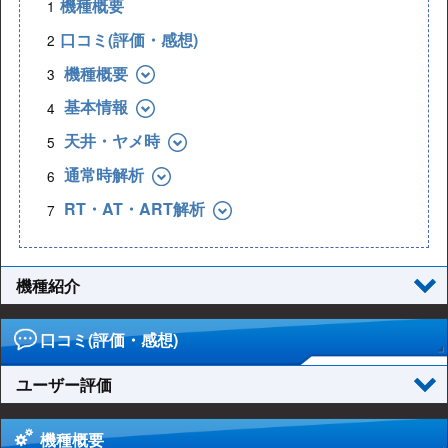
機種概要
口コミ(評価・感想)
機種概要
基本情報
天井・ヤメ時
通常時解析
RT・AT・ART解析
機種紹介
口コミ(評価・感想)
ユーザー評価
機種概要