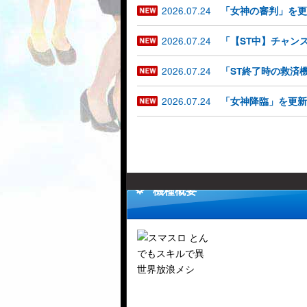
2026.07.24
「女神の審判」を更
2026.07.24
「【ST中】チャン
2026.07.24
「ST終了時の救済
2026.07.24
「女神降臨」を更新
機種概要