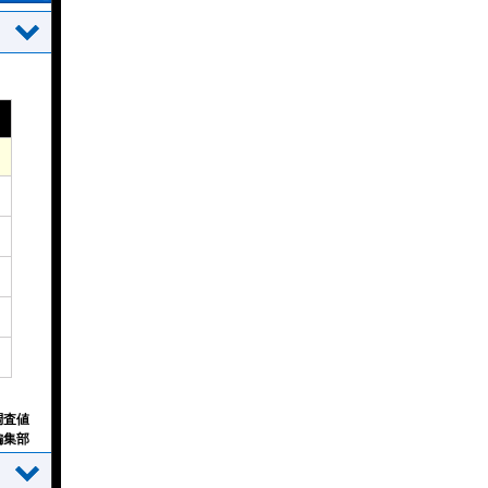
調査値
編集部