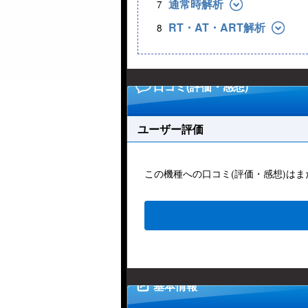
通常時解析
RT・AT・ART解析
口コミ(評価・感想)
ユーザー評価
この機種への口コミ(評価・感想)は
基本情報