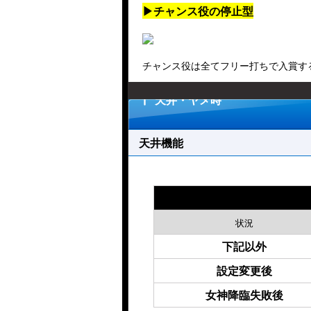
▶チャンス役の停止型
チャンス役は全てフリー打ちで入賞す
天井・ヤメ時
天井機能
状況
下記以外
設定変更後
女神降臨失敗後