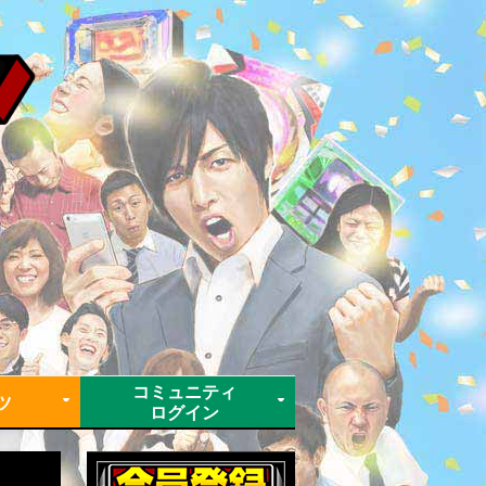
コミュニティ
ツ
ログイン