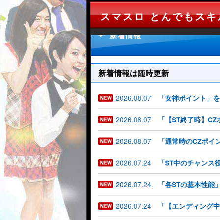
スマスロ とんでもス
新着情報
新着情報は随時更新
2026.08.07
「女神ポイント」を
2026.08.07
「【ST終了時】C
2026.08.07
「通常時のCZポイ
2026.07.24
「ST中のチャンス
2026.07.24
「各STの基本性能
2026.07.24
「【エンディング中